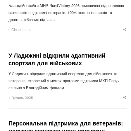
Благодійні забіги MHP Run4Victory 2026 присвячені відновленню
захисників і підтримці ветеранів. 100% коштів із квитків та
донатів, зібраних під час…
9 Січня, 2026
Sha
thi
po
У Ладижині відкрили адаптивний
спортзал для військових
У Ладижині відкрили адаптивний спортзал для військових та
ветеранів, створений у межах програми підтримки МХП Поруч
спільно з Благодійним фондом…
4 Грудня, 2025
Sha
thi
po
Персональна підтримка для ветеранів:
держава запускає нову програму