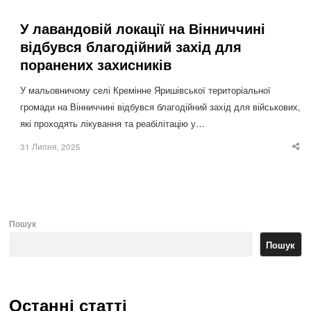
У лавандовій локації на Вінниччині
відбувся благодійний захід для
поранених захисників
У мальовничому селі Кремінне Яришівської територіальної
громади на Вінниччині відбувся благодійний захід для військових,
які проходять лікування та реабілітацію у…
31 Липня, 2025
Sha
thi
po
Пошук
Пошук
Останні статті