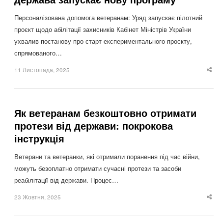
Персоналізована допомога ветеранам: Уряд запускає пілотний
проєкт щодо абілітації захисників Кабінет Міністрів України
ухвалив постанову про старт експериментального проєкту,
спрямованого…
11 Листопада, 2025
Sha
thi
po
Як ветеранам безкоштовно отримати
протези від держави: покрокова
інструкція
Ветерани та ветеранки, які отримали поранення під час війни,
можуть безоплатно отримати сучасні протези та засоби
реабілітації від держави. Процес…
23 Жовтня, 2025
Sha
thi
po