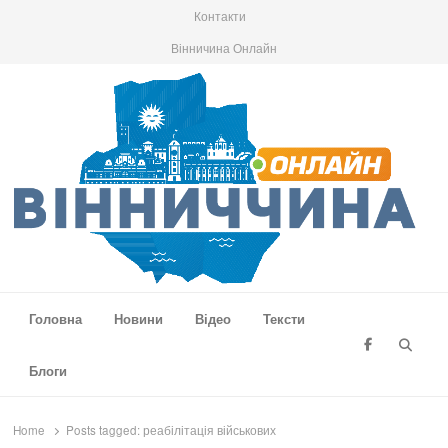
Контакти
Вінничина Онлайн
Вінниччина Онлайн
Новини Вінниччини, громад області, події та аналітика
Головна
Новини
Відео
Тексти
Searc
Блоги
Home
Posts tagged:
реабілітація військових