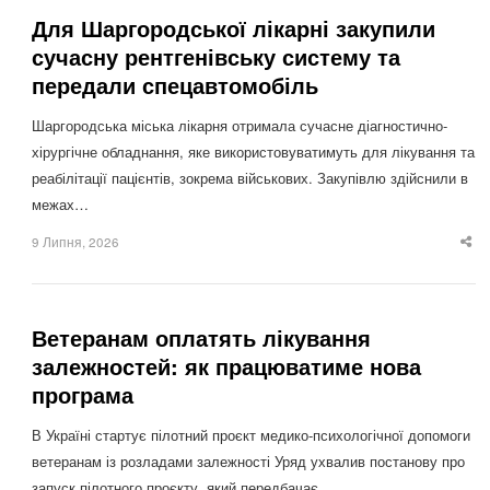
Для Шаргородської лікарні закупили
сучасну рентгенівську систему та
передали спецавтомобіль
Шаргородська міська лікарня отримала сучасне діагностично-
хірургічне обладнання, яке використовуватимуть для лікування та
реабілітації пацієнтів, зокрема військових. Закупівлю здійснили в
межах…
9 Липня, 2026
Sha
thi
po
Ветеранам оплатять лікування
залежностей: як працюватиме нова
програма
В Україні стартує пілотний проєкт медико-психологічної допомоги
ветеранам із розладами залежності Уряд ухвалив постанову про
запуск пілотного проєкту, який передбачає…