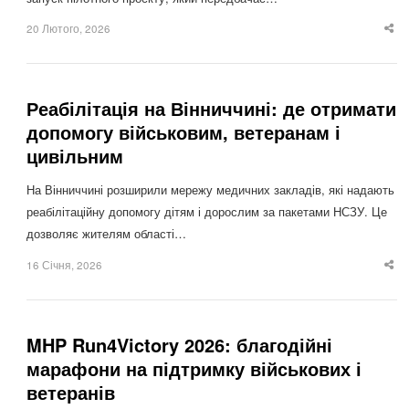
20 Лютого, 2026
Sha
thi
po
Реабілітація на Вінниччині: де отримати
допомогу військовим, ветеранам і
цивільним
На Вінниччині розширили мережу медичних закладів, які надають
реабілітаційну допомогу дітям і дорослим за пакетами НСЗУ. Це
дозволяє жителям області…
16 Січня, 2026
Sha
thi
po
MHP Run4Victory 2026: благодійні
марафони на підтримку військових і
ветеранів