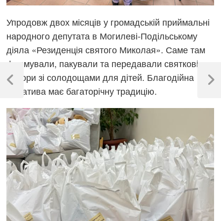
Упродовж двох місяців у громадській приймальні
народного депутата в Могилеві-Подільському
діяла «Резиденція святого Миколая». Саме там
формували, пакували та передавали святкові
Навігація
набори зі солодощами для дітей. Благодійна
записів
Previous
Next
ініціатива має багаторічну традицію.
Post
Post