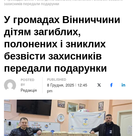
захисників передали подарунки
У громадах Вінниччини
дітям загиблих,
полонених і зниклих
безвісти захисників
передали подарунки
PUBLISHED
Author
POSTED
8 Грудня, 2025
12:45
BY
X (Twitter)
Facebook
LinkedI
Редакція
pm