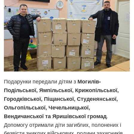
Подарунки передали дітям з
Могилів-
Подільської, Ямпільської, Крижопільської,
Городківської, Піщанської, Студенянської,
Ольгопільської, Чечельницької,
.
Вендичанської та Яришівської громад
Допомогу отримали діти загиблих, полонених і
безвісти зниклих військових, родини захисників,