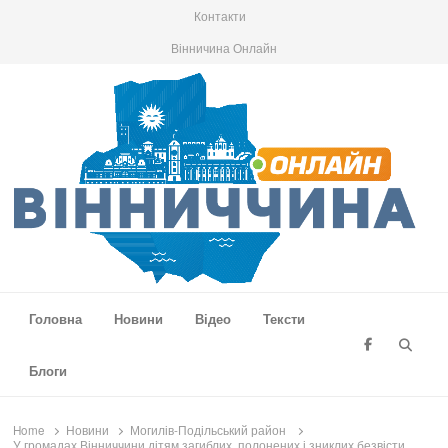
Контакти
Вінничина Онлайн
Вінниччина Онлайн
Новини Вінниччини, громад області, події та аналітика
Головна
Новини
Відео
Тексти
Searc
Блоги
Home
Новини
Могилів-Подільський район
У громадах Вінниччини дітям загиблих, полонених і зниклих безвісти