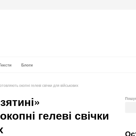
а аналітика
Тексти
Блоги
товляють окопні гелеві свічки для військових
зятині»
Пошу
копні гелеві свічки
х
Ос