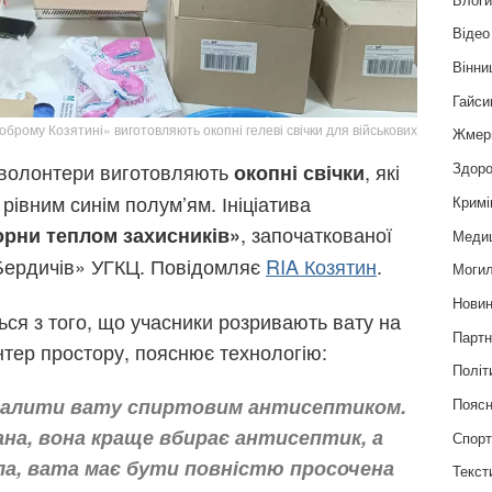
Відео
Вінни
Гайси
оброму Козятині» виготовляють окопні гелеві свічки для військових
Жмер
Здоро
волонтери виготовляють
, які
окопні свічки
рівним синім полум’ям. Ініціатива
Кримі
, започаткованої
орни теплом захисників»
Меди
Бердичів» УГКЦ. Повідомляє
RIA Козятин
.
Могил
Нови
ся з того, що учасники розривають вату на
Партн
нтер простору, пояснює технологію:
Політ
залити вату спиртовим антисептиком.
Пояс
ана, вона краще вбирає антисептик, а
Спор
іла, вата має бути повністю просочена
Текст