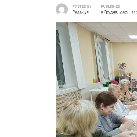
Author
POSTED BY
PUBLISHED
Редакція
8 Грудня, 2025
11