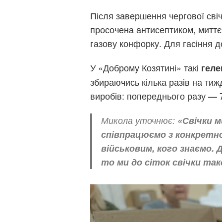
Після завершення чергової свіч
просочена антисептиком, миттє
газову конфорку. Для гасіння 
У «Доброму Козятині» такі
геле
збираючись кілька разів на тиж
виробів: попереднього разу — 
Микола уточнює:
«Свічки м
співпрацюємо з конкретн
військовим, кого знаємо. 
то ми до сіток свічки так