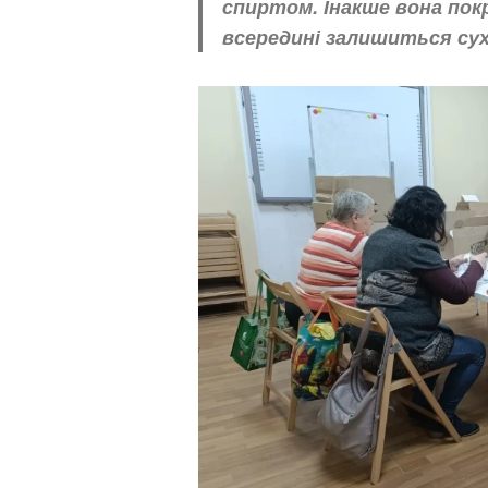
спиртом. Інакше вона пок
всередині залишиться су