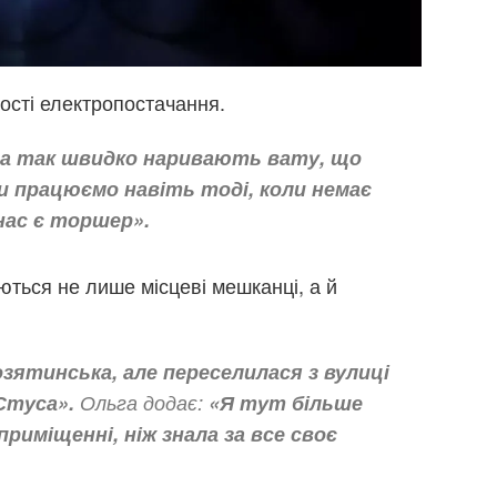
ності електропостачання.
а так швидко наривають вату, що
Ми працюємо навіть тоді, коли немає
 нас є торшер».
ються не лише місцеві мешканці, а й
козятинська, але переселилася з вулиці
Стуса».
Ольга додає:
«Я тут більше
риміщенні, ніж знала за все своє