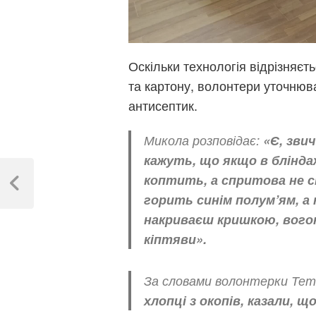
Оскільки технологія відрізняєт
та картону, волонтери уточнюв
антисептик.
Микола розповідає:
«Є, звич
кажуть, що якщо в блінда
Навігація
коптить, а спритова не с
записів
Previous
горить синім полум’ям, а
Post
накриваєш кришкою, вогонь
кіптяви».
За словами волонтерки Тет
хлопці з окопів, казали, 