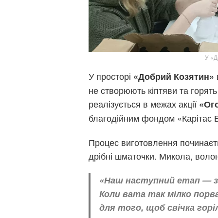
У «Д
У просторі
«Добрий Козятин»
не створюють кіптяви та горять 
реалізується в межах акції
«Ог
благодійним фондом «Карітас 
Процес виготовлення починаєть
дрібні шматочки. Микола, воло
«Наш наступний етап — 
Коли вата так мілко порв
для того, щоб свічка гор