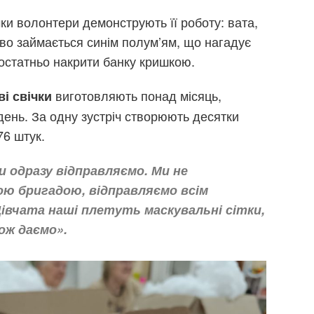
ки волонтери демонструють її роботу: вата,
во займається синім полум’ям, що нагадує
достатньо накрити банку кришкою.
виготовляють понад місяць,
ві свічки
день. За одну зустріч створюють десятки
76 штук.
и одразу відправляємо. Ми не
ою бригадою, відправляємо всім
Дівчата наші плетуть маскувальні сітки,
ож даємо».