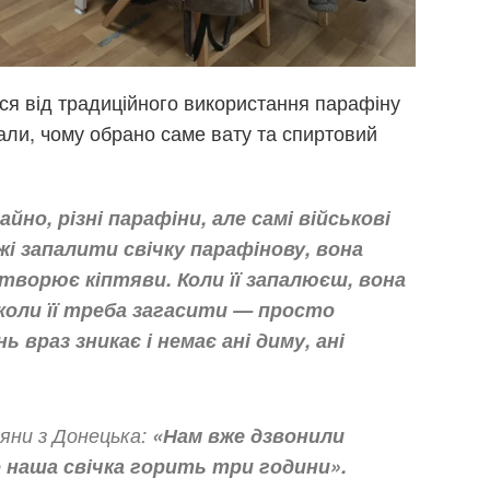
ься від традиційного використання парафіну
али, чому обрано саме вату та спиртовий
айно, різні парафіни, але самі військові
жі запалити свічку парафінову, вона
творює кіптяви. Коли її запалюєш, вона
 коли її треба загасити — просто
 враз зникає і немає ані диму, ані
яни з Донецька:
«Нам вже дзвонили
що наша свічка горить три години».