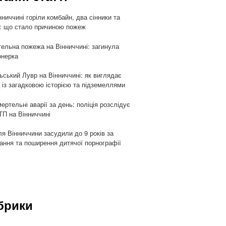
нниччині горіли комбайн, два сінники та
: що стало причиною пожеж
ельна пожежа на Вінниччині: загинула
онерка
ьський Лувр на Вінниччині: як виглядає
 із загадковою історією та підземеллями
мертельні аварії за день: поліція розслідує
ТП на Вінниччині
я Вінниччини засудили до 9 років за
гання та поширення дитячої порнографії
брики
и