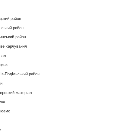
цький район
нський район
инський район
ве харчування
нал
цина
ів-Подільський район
ни
ерський матеріал
ика
нюємо
т
и