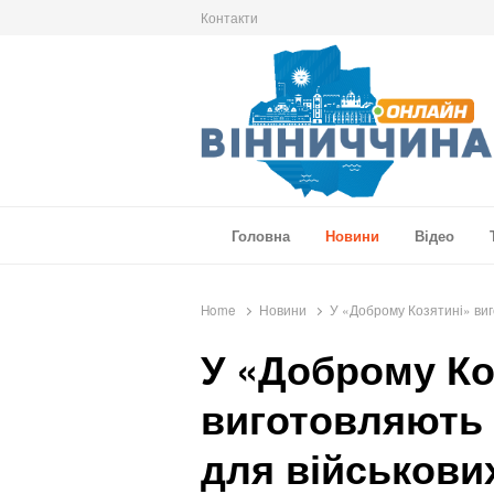
Контакти
Вінниччина Онлайн
Новини Вінниччини, громад області, події т
Головна
Новини
Відео
Home
Новини
У «Доброму Козятині» виго
У «Доброму Ко
виготовляють о
для військови