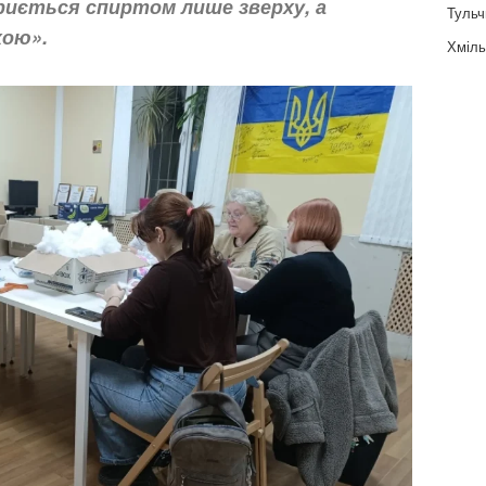
риється спиртом лише зверху, а
Тульч
хою».
Хміль