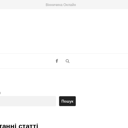
Вінничина Онлайн
Search
к
Пошук
танні статті