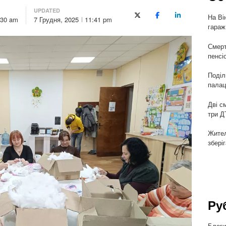
UPDATED
На Ві
X (Twitter)
Facebook
LinkedIn
:30 am
7 Грудня, 2025
11:41 pm
гараж
Смерт
пенсі
Поділ
палац
Дві с
три Д
Жител
збері
Ру
Блог