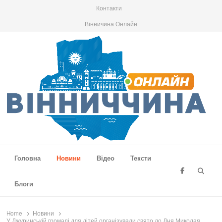
Контакти
Вінничина Онлайн
Вінниччина Онлайн
Новини Вінниччини, громад області, події та аналітика
Головна
Новини
Відео
Тексти
Searc
Блоги
Home
Новини
У Джуринській громаді для дітей організували свято до Дня Миколая