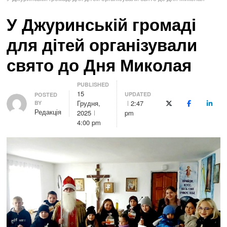
У Джуринській громаді
для дітей організували
свято до Дня Миколая
PUBLISHED
15
UPDATED
Author
POSTED
Грудня,
2:47
BY
X (Twitter)
Facebook
Linke
Редакція
2025
pm
4:00 pm