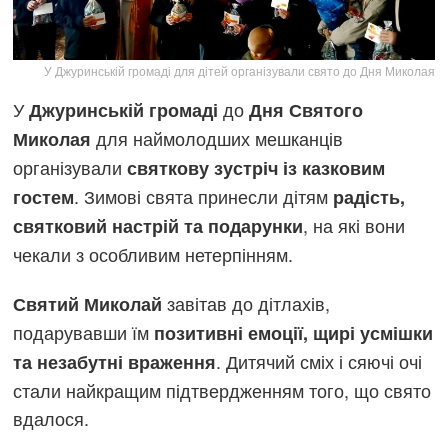
У Джуринській громаді для дітей організували свято до Дня Миколая
У
до
Джуринській громаді
Дня Святого
для наймолодших мешканців
Миколая
організували
святкову зустріч із казковим
. Зимові свята принесли дітям
гостем
радість,
, на які вони
святковий настрій та подарунки
чекали з особливим нетерпінням.
завітав до дітлахів,
Святий Миколай
подарувавши їм
позитивні емоції, щирі усмішки
. Дитячий сміх і сяючі очі
та незабутні враження
стали найкращим підтвердженням того, що свято
вдалося.