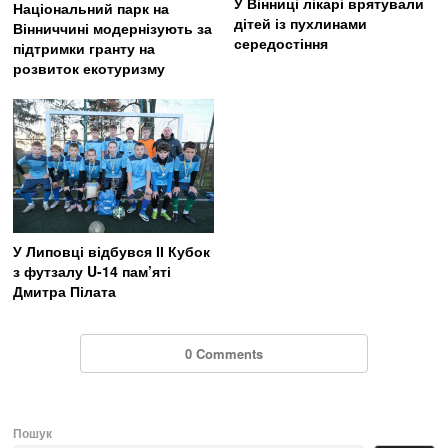
У Вінниці лікарі врятували
Національний парк на
дітей із пухлинами
Вінниччині модернізують за
середостіння
підтримки гранту на
розвиток екотуризму
У Липовці відбувся ІІ Кубок
з футзалу U-14 пам’яті
Дмитра Пілата
0 Comments
Пошук