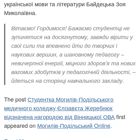
української мови та літератури Байдецька Зоя
Миколаївна.
Вітаємо! Гордимося! Бажаємо студентці не
зупинятися на досягнутому, завжди вірити у
свої сили та впевнено йти до творчих і
наукових вершин, а шановному педагогу –
невичерпної енергії, міцного здоров’я та нових
вагомих здобутків у педагогічній діяльності, –
йдеться на сторінці навчального закладу.
The post
Студентка Могилів-Подільського
медичного коледжу Єлізавєта Жеребнюк
відзначена нагородою від Вінницької ОВА
first
appeared on
Могилів-Подільський Online
.