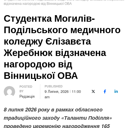
відзначена нагородою від Вінницької ОВА
Студентка Могилів-
Подільського медичного
коледжу Єлізавєта
Жеребнюк відзначена
нагородою від
Вінницької ОВА
PUBLISHED
Author
POSTED
9 Липня, 2026
11:00
BY
X (Twitter)
Facebook
LinkedI
Редакція
am
8 липня 2026 року в рамках обласного
традиційного заходу «Таланти Поділля»
проведено церемонію нагородження 165