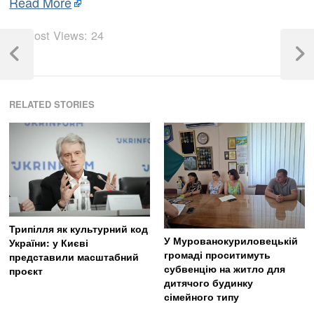
Read More
Навігація
Post Views:
24
записів
Previous
Next
Post
Post
RELATED STORIES
Трипілля як культурний код
У Мурованокуриловецькій
України: у Києві
громаді проситимуть
представили масштабний
субвенцію на житло для
проєкт
дитячого будинку
сімейного типу