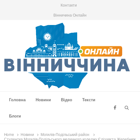
Контакти
Вінничина Онлайн
Вінниччина Онлайн
Новини Вінниччини, громад області, події та аналітика
Головна
Новини
Відео
Тексти
Searc
Блоги
Home
Новини
Могилів-Подільський район
Студентка Могилів-Подільського медичного коледжу Єлізавєта Жеребнюк