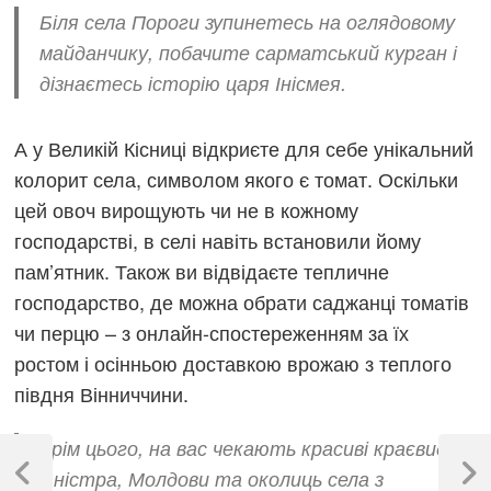
Біля села Пороги зупинетесь на оглядовому
майданчику, побачите сарматський курган і
дізнаєтесь історію царя Інісмея.
А у Великій Кісниці відкриєте для себе унікальний
колорит села, символом якого є томат. Оскільки
цей овоч вирощують чи не в кожному
господарстві, в селі навіть встановили йому
пам’ятник. Також ви відвідаєте тепличне
господарство, де можна обрати саджанці томатів
чи перцю – з онлайн-спостереженням за їх
ростом і осінньою доставкою врожаю з теплого
півдня Вінниччини.
Навігація
Крім цього, на вас чекають красиві краєвиди
записів
Дністра, Молдови та околиць села з
Previous
Next