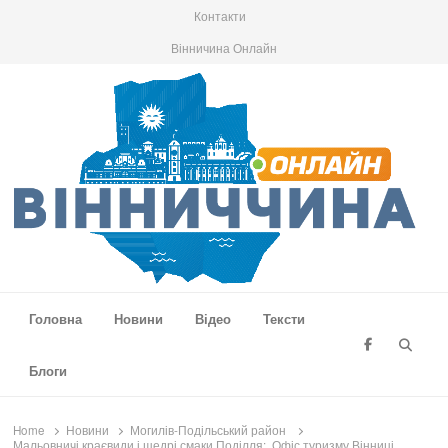
Контакти
Вінничина Онлайн
Вінниччина Онлайн
Новини Вінниччини, громад області, події та аналітика
Головна
Новини
Відео
Тексти
Searc
Блоги
Home
Новини
Могилів-Подільський район
Мальовничі краєвиди і щедрі смаки Поділля: Офіс туризму Вінниці