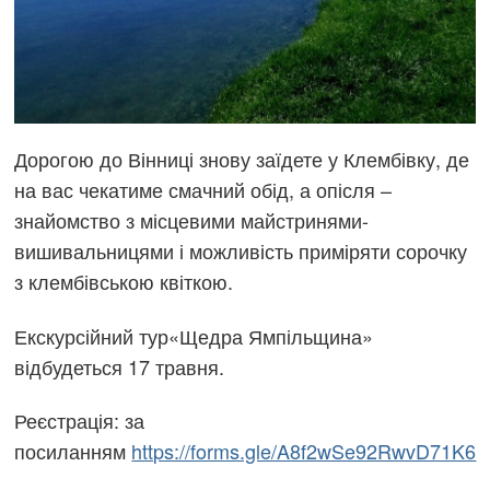
Дорогою до Вінниці знову заїдете у Клембівку, де
на вас чекатиме смачний обід, а опісля –
знайомство з місцевими майстринями-
вишивальницями і можливість приміряти сорочку
з клембівською квіткою.
Екскурсійний тур«Щедра Ямпільщина»
відбудеться 17 травня.
Реєстрація: за
посиланням
https://forms.gle/A8f2wSe92RwvD71K6