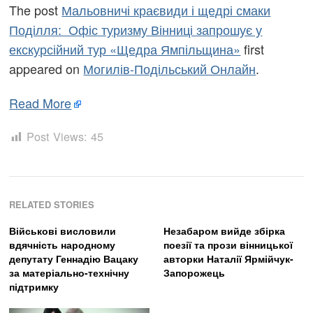
The post
Мальовничі краєвиди і щедрі смаки
Поділля: Офіс туризму Вінниці запрошує у
екскурсійний тур «Щедра Ямпільщина»
first
appeared on
Могилів-Подільський Онлайн
.
Read More
Post Views:
45
RELATED STORIES
Військові висловили
Незабаром вийде збірка
вдячність народному
поезії та прози вінницької
депутату Геннадію Вацаку
авторки Наталії Ярмійчук-
за матеріально-технічну
Запорожець
підтримку