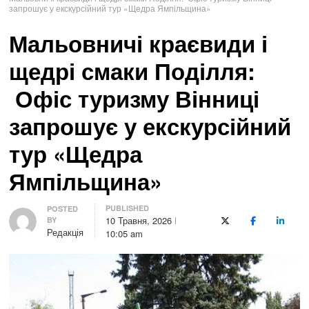
запрошує у екскурсійний тур «Щедра Ямпільщина»
Мальовничі краєвиди і
щедрі смаки Поділля:
Офіс туризму Вінниці
запрошує у екскурсійний
тур «Щедра
Ямпільщина»
PUBLISHED
Author
POSTED
10 Травня, 2026
BY
X (Twitter)
Facebook
LinkedI
Редакція
10:05 am