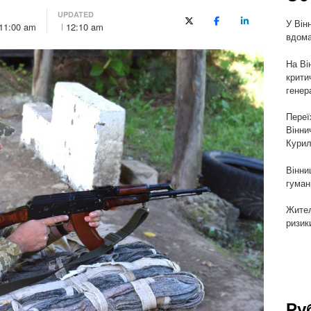
UPDATED
У Він
X (Twitter)
Facebook
LinkedIn
11:00 am
12:10 am
вдома
На Ві
крити
генер
Переї
Вінни
Курил
Вінни
гуман
Жител
ризик
Ру