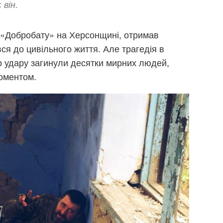
 він.
і «Добробату» на Херсонщині, отримав
ся до цивільного життя. Але трагедія в
го удару загинули десятки мирних людей,
оментом.