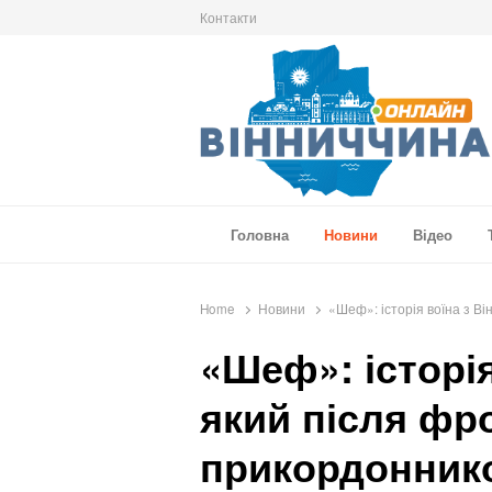
Контакти
Вінниччина Онлайн
Новини Вінниччини, громад області, події т
Головна
Новини
Відео
Home
Новини
«Шеф»: історія воїна з Ві
«Шеф»: історія
який після фр
прикордонник