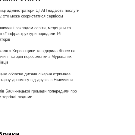
ниці адміністратори ЦНАП надають послуги
: хто може скористатися сервісом
нниччині закладам освіти, медицини та
чної інфраструктури передали 16
аторів
хала з Херсонщини та відкрила бізнес на
ччині: історія переселенки з Мурованих
івців
цька обласна дитяча лікарня отримала
ітарну допомогу від друзів із Німеччини
ів Бабчинецької громади попередили про
и торгівлі людьми
брики