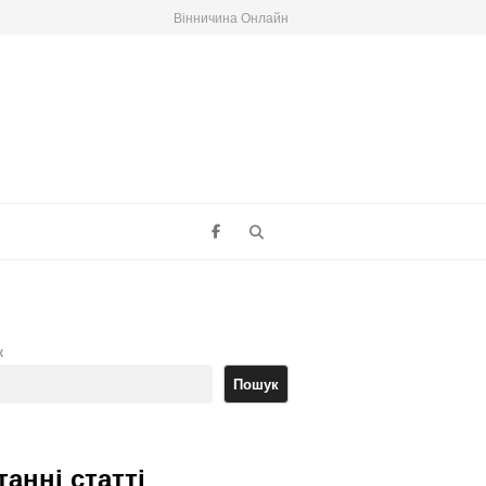
Вінничина Онлайн
Search
к
Пошук
танні статті