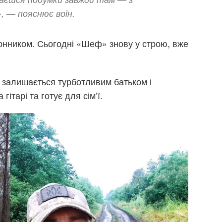
, — пояснює воїн.
донником. Сьогодні «Шеф» знову у строю, вже
 залишається турботливим батьком і
гітарі та готує для сім’ї.