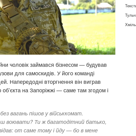
Текст
Тульч
Хміль
йни чоловік займався бізнесом — будував
узови для самоскидів. У його команді
ей. Напередодні вторгнення він виграв
 об’єкта на Запоріжжі — саме там згодом і
без вагань пішов у військкомат.
еш воювати? Ти ж багатодітний батько,
відав: от саме тому і йду — бо в мене