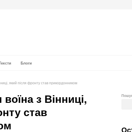
а аналітика
Тексти
Блоги
нниці, який після фронту став прикордонником
 воїна з Вінниці,
Пошу
онту став
ом
Ос