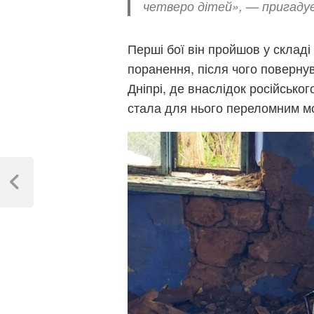
четверо дітей», — пригадує
Перші бої він пройшов у склад
поранення, після чого повернув
Дніпрі, де внаслідок російсько
стала для нього переломним м
Навігація
записів
Previous
Post