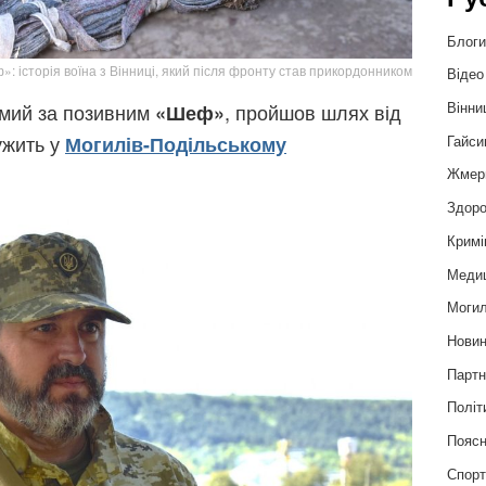
Блог
: історія воїна з Вінниці, який після фронту став прикордонником
Відео
Вінни
домий за позивним
, пройшов шлях від
«Шеф»
ужить у
Могилів-Подільському
Гайси
Жмер
Здоро
Кримі
Меди
Могил
Нови
Партн
Політ
Пояс
Спор