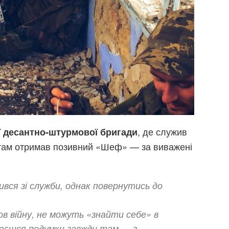
, де служив
ої десантно-штурмової бригади
там отримав позивний «Шеф» — за виважені
ився зі служби, однак повернутись до
в війну, не можуть «знайти себе» в
шаєшся подумки завжди там — з