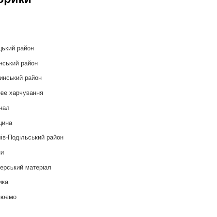
и
цький район
нський район
инський район
ве харчування
нал
цина
ів-Подільський район
ни
ерський матеріал
ика
нюємо
т