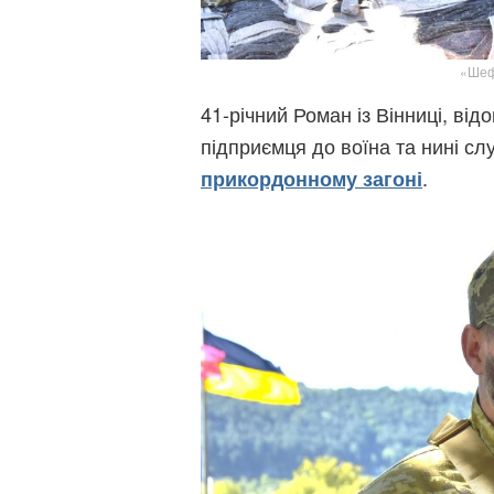
«Шеф»
41-річний Роман із Вінниці, ві
підприємця до воїна та нині сл
.
прикордонному загоні