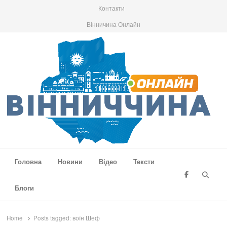
Контакти
Вінничина Онлайн
Вінниччина Онлайн
Новини Вінниччини, громад області, події та аналітика
Головна
Новини
Відео
Тексти
Searc
Блоги
Home
Posts tagged:
воїн Шеф