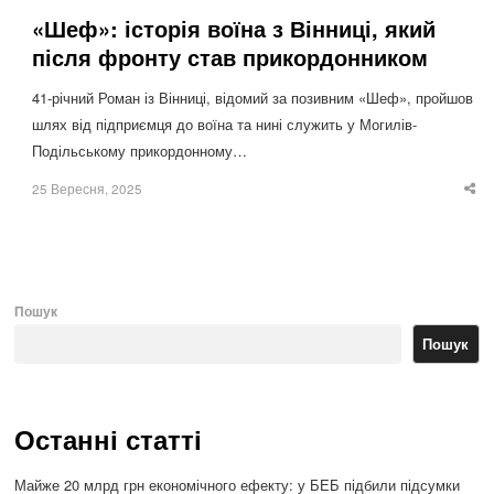
«Шеф»: історія воїна з Вінниці, який
після фронту став прикордонником
41-річний Роман із Вінниці, відомий за позивним «Шеф», пройшов
шлях від підприємця до воїна та нині служить у Могилів-
Подільському прикордонному…
25 Вересня, 2025
Sha
thi
po
Пошук
Пошук
Останні статті
Майже 20 млрд грн економічного ефекту: у БЕБ підбили підсумки