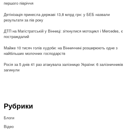
першого півріччя
Детінізація принесла державі 13,8 млрд грн: у БЕБ назвали
результати за пів року
ДТП на Магістратській у Вінниці: зіткнулися мотоцикл і Mercedes, є
постраждалий
Майже 10 тисяч голів худоби: на Вінниччині розширюють одне з
найбільших молочних господарств
Росія за 5 днів 41 раз атакувала залізницю України: 6 залізничників
загинули
Рубрики
Блоги
Відео