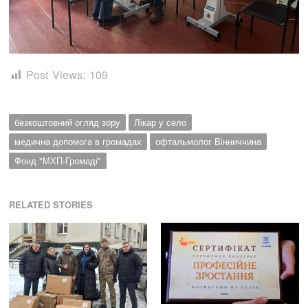
Post Views:
109
безкоштовний огляд зору
Лікар у село
медична допомога в громадах
офтальмолог Вінниччина
Фонд "МХП-Громаді"
RELATED STORIES