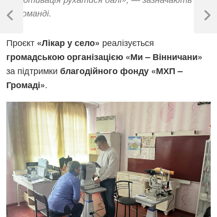
Навігація
команді.
записів
Previous
Next
Post
Post
Проєкт
реалізується
«Лікар у село»
громадською організацією «Ми – Вінничани»
за підтримки
благодійного фонду «МХП –
.
Громаді»