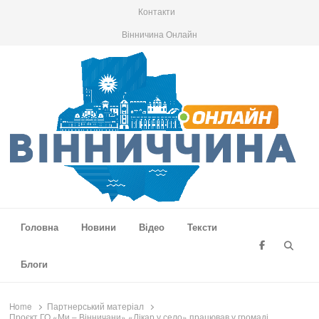
Контакти
Вінничина Онлайн
Вінниччина Онлайн
Новини Вінниччини, громад області, події та аналітика
Головна
Новини
Відео
Тексти
Searc
Блоги
Home
Партнерський матеріал
Проєкт ГО «Ми – Вінничани» «Лікар у село» працював у громаді