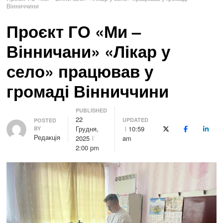
Вінниччини
Проєкт ГО «Ми –
Вінничани» «Лікар у
село» працював у
громаді Вінниччини
PUBLISHED
22
UPDATED
Author
POSTED
Грудня,
10:59
BY
X (Twitter)
Facebook
Linke
Редакція
2025
am
2:00 pm