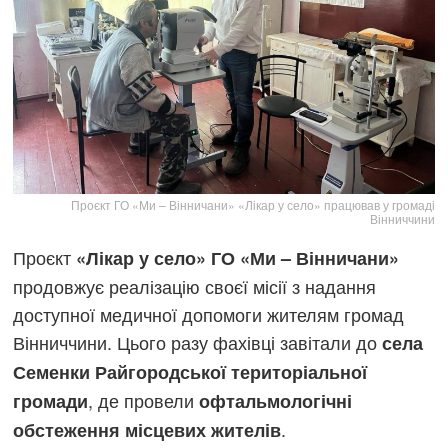
Проєкт ГО «Ми – Вінничани» «Лікар у село» працював у громаді
Вінниччини
Проєкт
«Лікар у село» ГО «Ми – Вінничани»
продовжує реалізацію своєї місії з надання
доступної медичної допомоги жителям громад
Вінниччини. Цього разу фахівці завітали до
села
Семенки Райгородської територіальної
, де провели
громади
офтальмологічні
.
обстеження місцевих жителів