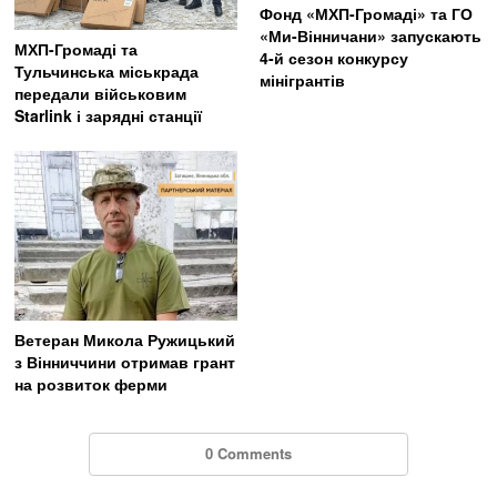
Фонд «МХП-Громаді» та ГО
«Ми-Вінничани» запускають
МХП-Громаді та
4-й сезон конкурсу
Тульчинська міськрада
мінігрантів
передали військовим
Starlink і зарядні станції
Ветеран Микола Ружицький
з Вінниччини отримав грант
на розвиток ферми
0 Comments