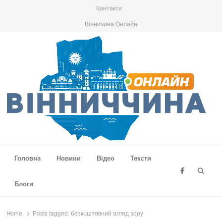
Контакти
Вінничина Онлайн
Вінниччина Онлайн
Новини Вінниччини, громад області, події та аналітика
Головна
Новини
Відео
Тексти
Searc
Блоги
Home
Posts tagged:
безкоштовний огляд зору