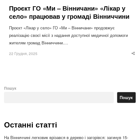
Проєкт ГО «Ми – Вінничани» «Лікар у
село» працював у громаді Вінниччини
Проєкт «Лікар у село» ГО «Ми – Вінничани» продовжує
реалізацію своєї місії з надання доступної медичної допомоги
жителям громад Вінниччини.…
22 Грудня, 2025
Sha
thi
po
Пошук
Пошук
Останні статті
На Вінниччині легковик врізався в дерево і загорівся: загинув 15-