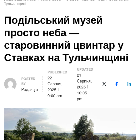
Тульчинщині
Подільський музей
просто неба —
старовинний цвинтар у
Ставках на Тульчинщині
UPDATED
PUBLISHED
21
22
Author
POSTED
Серпня,
Серпня,
BY
X (Twitter)
Facebook
Linke
2025
Редакція
2025
10:05
9:00 am
pm