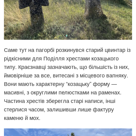
Саме тут на пагорбі розкинувся старий цвинтар із
рідкісними для Поділля хрестами козацького
типу. Краєзнавці зазначають, що більшість із них,
ймовірніше за все, витесані з місцевого вапняку.
Вони мають характерну “козацьку” форму —
масивні, з округлими пелюстками на раменах.
Частина хрестів зберегла старі написи, інші
стерлися часом, залишивши лише фактуру
каменю й мох.