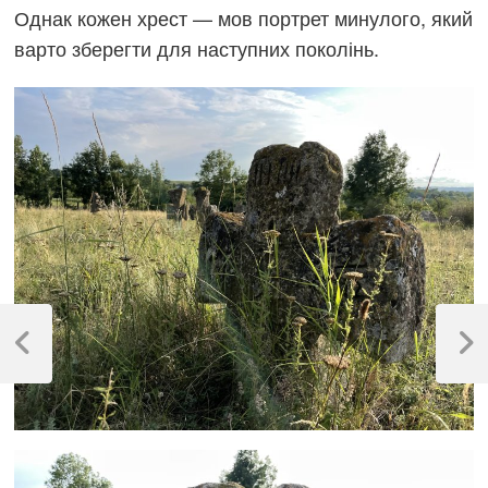
Однак кожен хрест — мов портрет минулого, який
варто зберегти для наступних поколінь.
Навігація
записів
Previous
Next
Post
Post