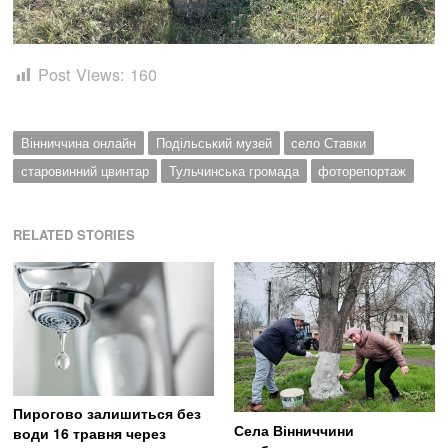
Post Views:
160
Вінниччина онлайн
Подільський музей
село Ставки
старовинний цвинтар
Тульчинська громада
фоторепортаж
RELATED STORIES
Пирогово залишиться без
Села Вінниччини
води 16 травня через