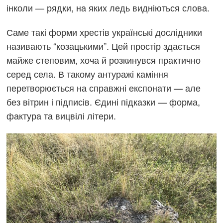
інколи — рядки, на яких ледь видніються слова.
Саме такі форми хрестів українські дослідники
називають “козацькими”. Цей простір здається
майже степовим, хоча й розкинувся практично
серед села. В такому антуражі каміння
перетворюється на справжні експонати — але
без вітрин і підписів. Єдині підказки — форма,
фактура та вицвілі літери.