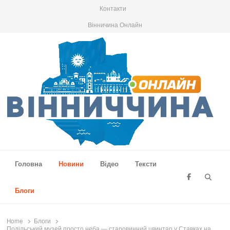
Контакти
Вінничина Онлайн
Вінниччина Онлайн
Новини Вінниччини, громад області, події та аналітика
Головна
Новини
Відео
Тексти
Searc
Блоги
Home
Блоги
Подільський музей просто неба — старовинний цвинтар у Ставках на