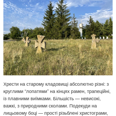
Хрести на старому кладовищі абсолютно різні: з
круглими “лопатями” на кінцях рамен, трапеційні,
із плавними виїмками. Більшість — невисокі,
важкі, з природними сколами. Подекуди на
лицьовому боці — прості різьблені христограми,