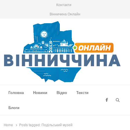
Контакти
Вінничина Онлайн
Вінниччина Онлайн
Новини Вінниччини, громад області, події та аналітика
Головна
Новини
Відео
Тексти
Searc
Блоги
Home
Posts tagged:
Подільський музей