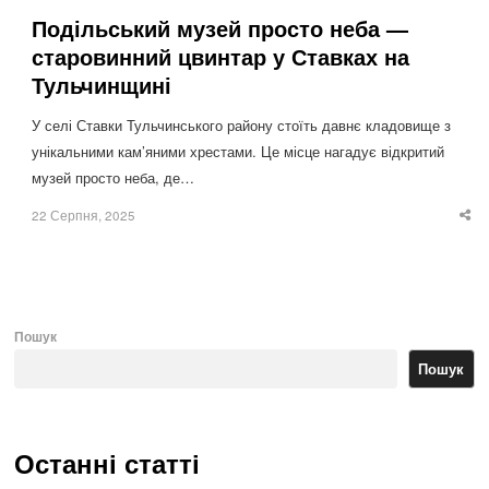
Подільський музей просто неба —
старовинний цвинтар у Ставках на
Тульчинщині
У селі Ставки Тульчинського району стоїть давнє кладовище з
унікальними кам’яними хрестами. Це місце нагадує відкритий
музей просто неба, де…
22 Серпня, 2025
Sha
thi
po
Пошук
Пошук
Останні статті