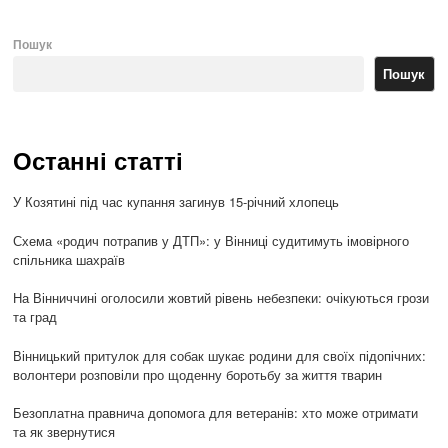
Пошук
Пошук
Останні статті
У Козятині під час купання загинув 15-річний хлопець
Схема «родич потрапив у ДТП»: у Вінниці судитимуть імовірного
спільника шахраїв
На Вінниччині оголосили жовтий рівень небезпеки: очікуються грози
та град
Вінницький притулок для собак шукає родини для своїх підопічних:
волонтери розповіли про щоденну боротьбу за життя тварин
Безоплатна правнича допомога для ветеранів: хто може отримати
та як звернутися