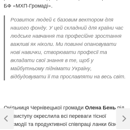
БФ «МХП-Громаді».
Розвиток людей є базовим вектором для
нашого фонду. У цей складний для країни час
людське навчання та професійне зростання
важливі як ніколи. Ми повинні опановувати
нові навички, створювати професії та
вкладати свої знання в те, щоб у
майбутньому піднімати Україну,
відбудовувати її та прославляти на весь світ.
Очільниця Чернівецької громади
під
Олена Бень
Навігація
час виступу окреслила всі переваги тісної
записів
Previous
Next
взаємодії та продуктивної співпраці ланки бізнес-
Post
Post