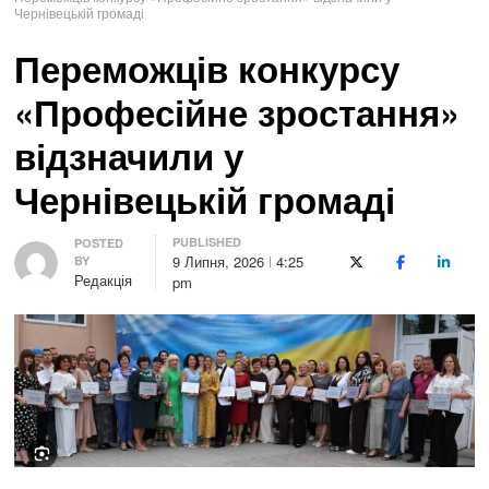
Чернівецькій громаді
Переможців конкурсу
«Професійне зростання»
відзначили у
Чернівецькій громаді
PUBLISHED
Author
POSTED
9 Липня, 2026
4:25
BY
X (Twitter)
Facebook
LinkedI
Редакція
pm