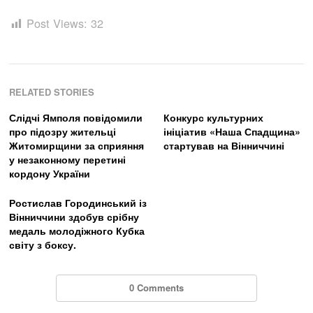
Post Views:
32
RELATED STORIES
Слідчі Ямполя повідомили
Конкурс культурних
про підозру жительці
ініціатив «Наша Спадщина»
Житомирщини за сприяння
стартував на Вінниччині
у незаконному перетині
кордону України
Ростислав Городинський із
Вінниччини здобув срібну
медаль молодіжного Кубка
світу з боксу.
0 Comments