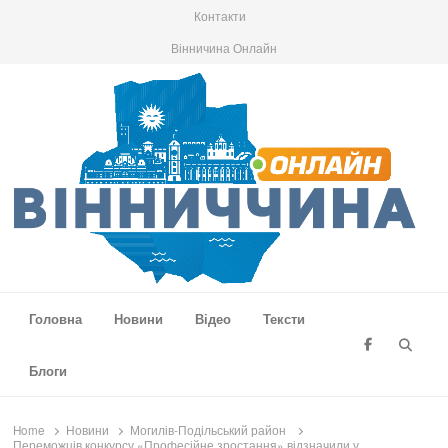
Контакти
Вінничина Онлайн
Вінниччина Онлайн
Новини Вінниччини, громад області, події та аналітика
Головна
Новини
Відео
Тексти
Searc
Блоги
Home
Новини
Могилів-Подільський район
Переможців конкурсу «Професійне зростання» відзначили у