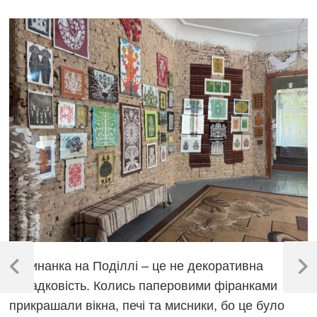
Навігація
Витинанка на Поділлі – це не декоративна
записів
Previous
Next
випадковість. Колись паперовими фіранками
Post
Post
прикрашали вікна, печі та мисники, бо це було