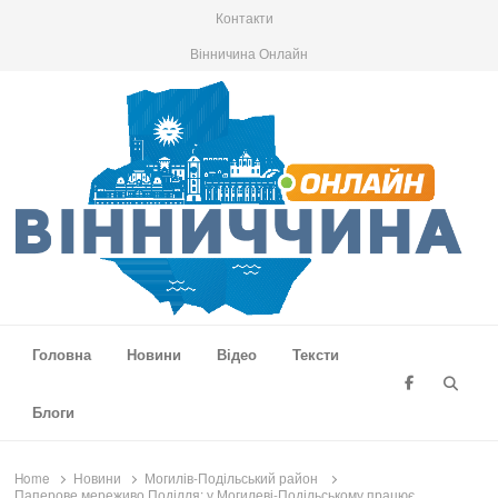
Контакти
Вінничина Онлайн
Вінниччина Онлайн
Новини Вінниччини, громад області, події та аналітика
Головна
Новини
Відео
Тексти
Searc
Блоги
Home
Новини
Могилів-Подільський район
Паперове мереживо Поділля: у Могилеві-Подільському працює