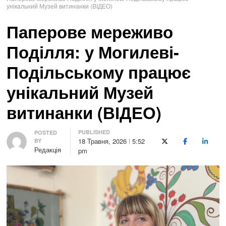
унікальний Музей витинанки (ВІДЕО)
Паперове мереживо
Поділля: у Могилеві-
Подільському працює
унікальний Музей
витинанки (ВІДЕО)
PUBLISHED
Author
POSTED
18 Травня, 2026
5:52
BY
X (Twitter)
Facebook
LinkedI
Редакція
pm