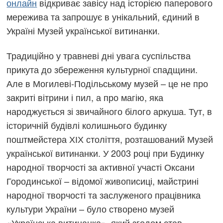
онлайн
відкриває завісу над історією паперового
мережива та запрошує в унікальний, єдиний в
Україні Музей української витинанки.
Традиційно у травневі дні увага суспільства
прикута до збереження культурної спадщини.
Але в Могилеві-Подільському музей – це не про
закриті вітрини і пил, а про магію, яка
народжується зі звичайного білого аркуша. Тут, в
історичній будівлі колишнього будинку
поштмейстера ХІХ століття, розташований Музей
української витинанки. У 2003 році при Будинку
народної творчості за активної участі Оксани
Городинської – відомої живописиці, майстрині
народної творчості та заслуженого працівника
культури України – було створено музей
«Українська витинанка», який згодом став