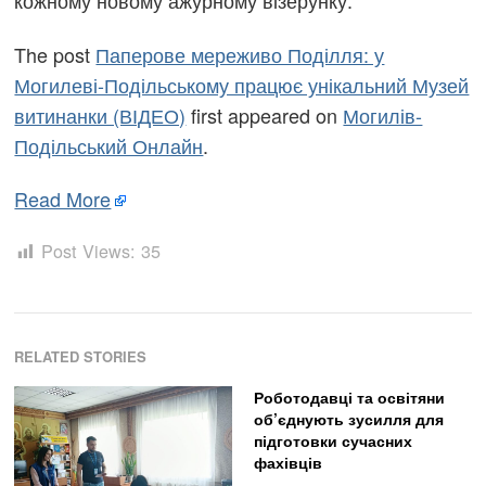
The post
Паперове мереживо Поділля: у
Могилеві-Подільському працює унікальний Музей
витинанки (ВІДЕО)
first appeared on
Могилів-
Подільський Онлайн
.
Read More
Post Views:
35
RELATED STORIES
Роботодавці та освітяни
об’єднують зусилля для
підготовки сучасних
фахівців