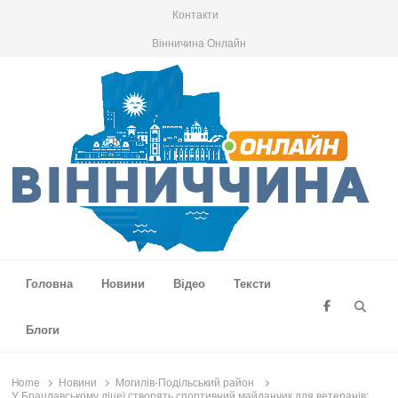
Контакти
Вінничина Онлайн
Вінниччина Онлайн
Новини Вінниччини, громад області, події та аналітика
Головна
Новини
Відео
Тексти
Searc
Блоги
Home
Новини
Могилів-Подільський район
У Брацлавському ліцеї створять спортивний майданчик для ветеранів: