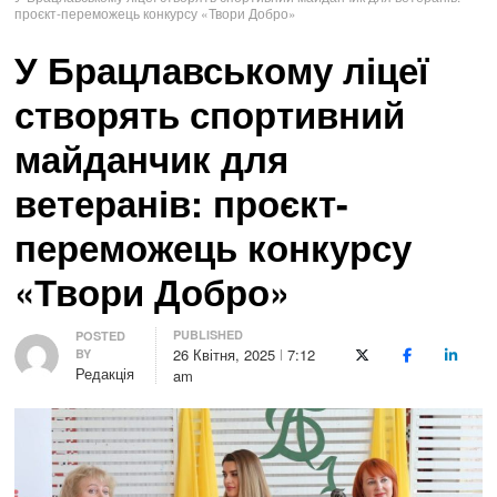
проєкт-переможець конкурсу «Твори Добро»
У Брацлавському ліцеї
створять спортивний
майданчик для
ветеранів: проєкт-
переможець конкурсу
«Твори Добро»
PUBLISHED
Author
POSTED
26 Квітня, 2025
7:12
BY
X (Twitter)
Facebook
LinkedI
Редакція
am