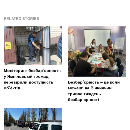
RELATED STORIES
Моніторинг безбар’єрності:
у Ямпільській громаді
Безбар’єрність – це коли
перевірили доступність
можеш: на Вінниччині
об’єктів
триває тиждень
безбар’єрності