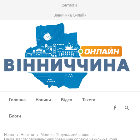
Контакти
Вінничина Онлайн
Вінниччина Онлайн
Новини Вінниччини, громад області, події та аналітика
Головна
Новини
Відео
Тексти
Searc
Блоги
Home
Новини
Могилів-Подільський район
Надія згасла: Мурованокуриловеччина оплакує Захисника Ігоря