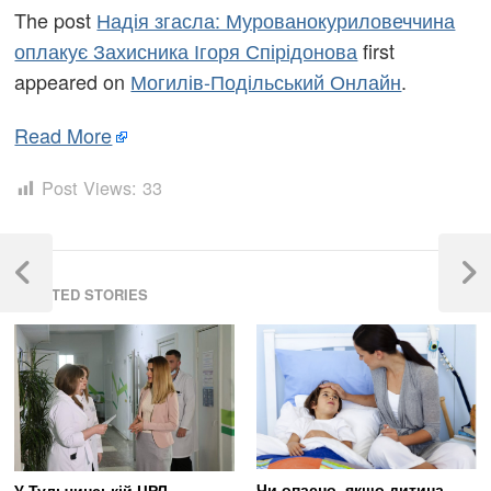
The post
Надія згасла: Мурованокуриловеччина
оплакує Захисника Ігоря Спірідонова
first
appeared on
Могилів-Подільський Онлайн
.
Read More
Post Views:
33
Навігація
записів
Previous
Next
RELATED STORIES
Post
Post
Чи опасно, якщо дитина
У Тульчинській ЦРЛ