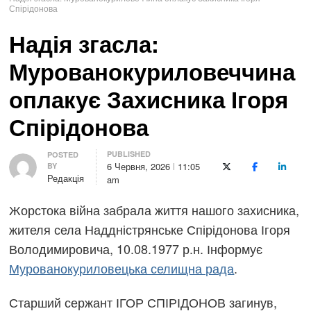
Спірідонова
Надія згасла:
Мурованокуриловеччина
оплакує Захисника Ігоря
Спірідонова
PUBLISHED
Author
POSTED
6 Червня, 2026
11:05
BY
X (Twitter)
Facebook
LinkedI
Редакція
am
Жорстока війна забрала життя нашого захисника,
жителя села Наддністрянське Спірідонова Ігоря
Володимировича, 10.08.1977 р.н. Інформує
Мурованокуриловецька селищна рада
.
Старший сержант ІГОР СПІРІДОНОВ загинув,