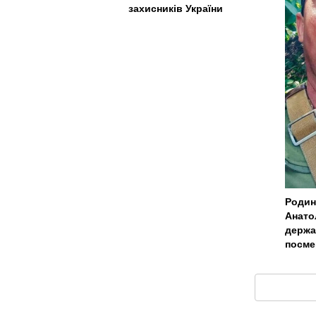
захисників України
Родин
Анато
держа
посме