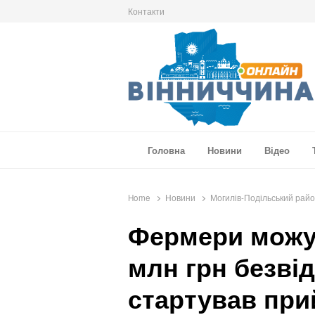
Контакти
Вінниччина Онлайн
Новини Вінниччини, громад області, події т
Головна
Новини
Відео
Home
Новини
Могилів-Подільський рай
Фермери можу
млн грн безві
стартував при