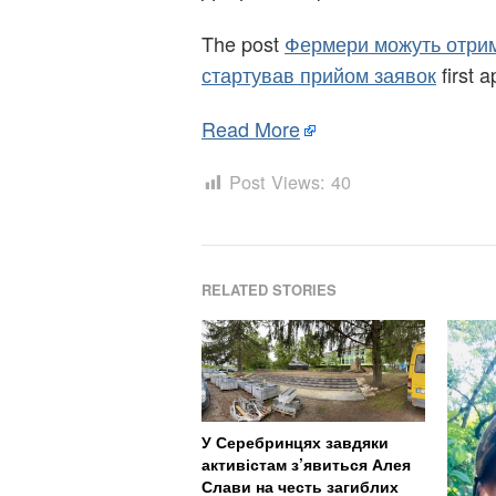
The post
Фермери можуть отрима
стартував прийом заявок
first 
Read More
Post Views:
40
RELATED STORIES
У Серебринцях завдяки
активістам з’явиться Алея
Слави на честь загиблих