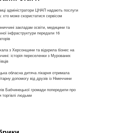
ниці адміністратори ЦНАП надають послуги
: хто може скористатися сервісом
нниччині закладам освіти, медицини та
чної інфраструктури передали 16
аторів
хала з Херсонщини та відкрила бізнес на
ччині: історія переселенки з Мурованих
івців
цька обласна дитяча лікарня отримала
ітарну допомогу від друзів із Німеччини
ів Бабчинецької громади попередили про
и торгівлі людьми
брики