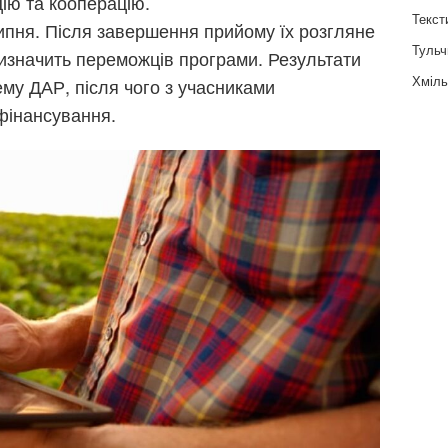
ію та кооперацію.
Текст
ипня. Після завершення прийому їх розгляне
Тульч
изначить переможців програми. Результати
Хміль
му ДАР, після чого з учасниками
фінансування.