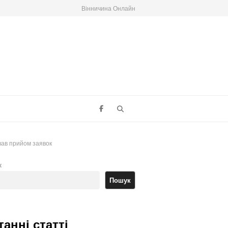
Вінничина Онлайн
Search
вав прийом заявок
к
Пошук
танні статті