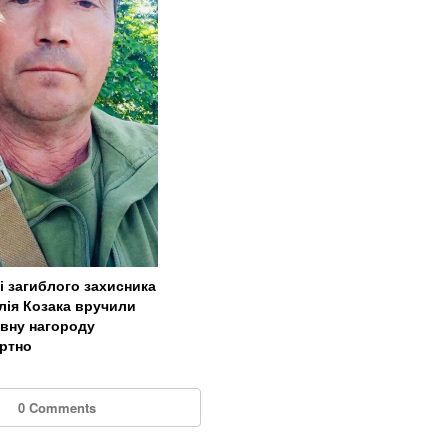
і загиблого захисника
лія Козака вручили
вну нагороду
ртно
0 Comments