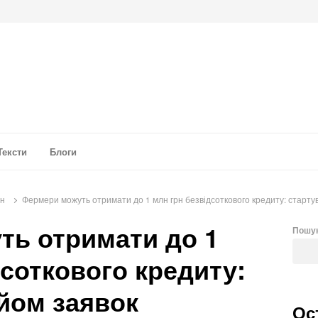
а аналітика
Тексти
Блоги
он
Фермери можуть отримати до 1 млн грн безвідсоткового кредиту: старту
ть отримати до 1
Пошу
дсоткового кредиту:
йом заявок
Ос