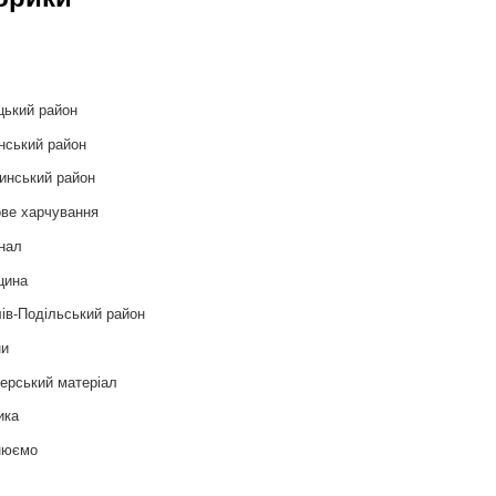
и
цький район
нський район
инський район
ве харчування
нал
цина
ів-Подільський район
ни
ерський матеріал
ика
нюємо
т