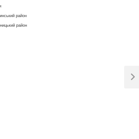
и
инський район
ницький район
Next
Post