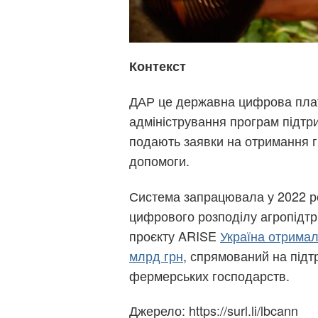
Контекст
ДАР це державна цифрова плат
адміністрування програм підтр
подають заявки на отримання гр
допомоги.
Система запрацювала у 2022 ро
цифрового розподілу агропідтри
проєкту ARISE
Україна отримал
млрд грн
, спрямований на підт
фермерських господарств.
Джерело: https://surl.li/lbcann