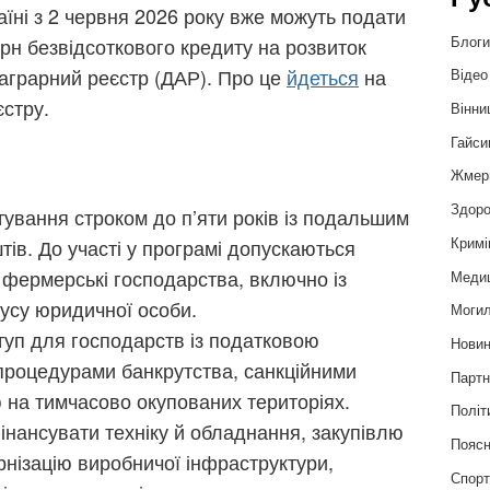
їні з 2 червня 2026 року вже можуть подати
Блог
рн безвідсоткового кредиту на розвиток
аграрний реєстр (ДАР). Про це
йдеться
на
Відео
єстру.
Вінни
Гайси
Жмер
Здоро
ування строком до п’яти років із подальшим
Кримі
в. До участі у програмі допускаються
 фермерські господарства, включно із
Меди
усу юридичної особи.
Могил
туп для господарств із податковою
Нови
процедурами банкрутства, санкційними
Партн
 на тимчасово окупованих територіях.
Політ
нансувати техніку й обладнання, закупівлю
Пояс
рнізацію виробничої інфраструктури,
Спор