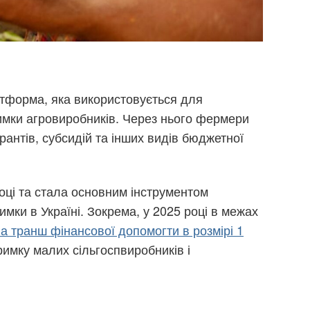
форма, яка використовується для
имки агровиробників. Через нього фермери
антів, субсидій та інших видів бюджетної
ці та стала основним інструментом
мки в Україні. Зокрема, у 2025 році в межах
а транш фінансової допомогти в розмірі 1
римку малих сільгоспвиробників і