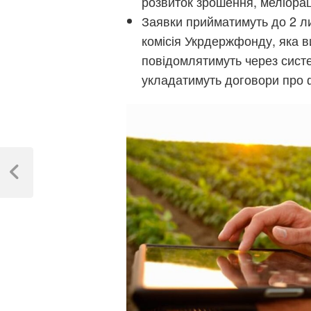
розвиток зрошення, меліорац
Заявки прийматимуть до 2 л
комісія Укрдержфонду, яка в
повідомлятимуть через систе
укладатимуть договори про 
Навігація
записів
Previous
Post