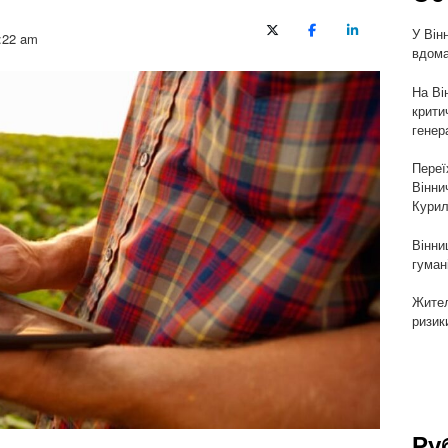
У Він
X (Twitter)
Facebook
LinkedIn
:22 am
вдома
На Ві
крити
генер
Переї
Вінни
Курил
Вінни
гуман
Жител
ризик
Ру