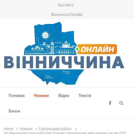
Контакти
Вінничина Онлайн
Вінниччина Онлайн
Новини Вінниччини, громад області, події та аналітика
Головна
Новини
Відео
Тексти
Searc
Блоги
Home
Новини
Гайсинський район
На Вінниччині поліцейський допоміг пораненому військовому після ДТП