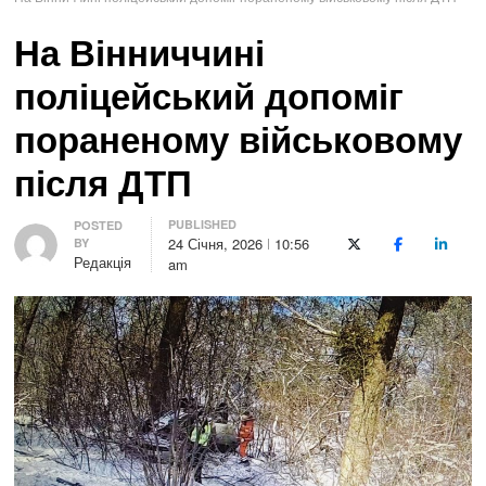
На Вінниччині
поліцейський допоміг
пораненому військовому
після ДТП
PUBLISHED
Author
POSTED
24 Січня, 2026
10:56
BY
X (Twitter)
Facebook
LinkedI
Редакція
am