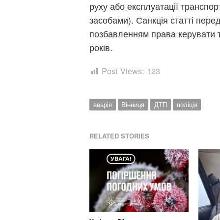
руху або експлуатації транспор
засобами). Санкція статті пере
позбавленням права керувати 
років.
Post Views:
123
аварія
Вінниця
ДТП
поліція
RELATED STORIES