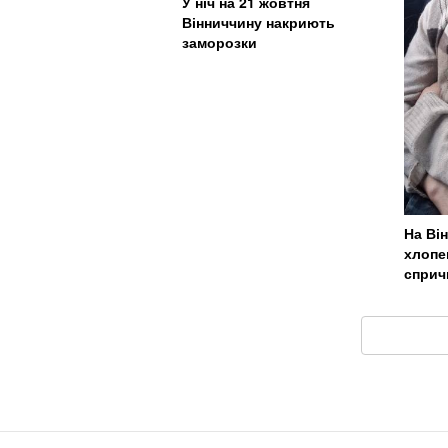
У ніч на 21 жовтня
Вінниччину накриють
заморозки
На Ві
хлопе
сприч