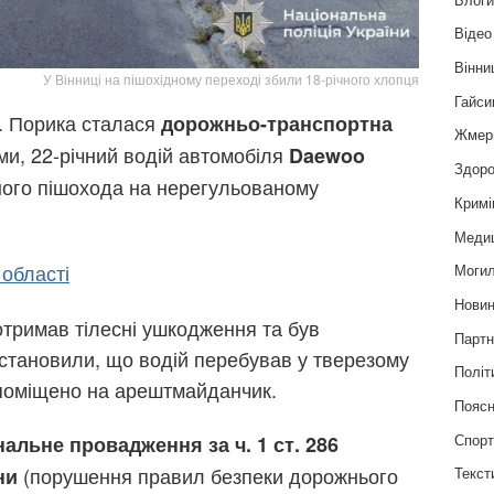
Відео
Вінни
У Вінниці на пішохідному переході збили 18-річного хлопця
Гайси
В. Порика сталася
дорожньо-транспортна
Жмер
ми, 22-річний водій автомобіля
Daewoo
Здоро
чного пішохода на нерегульованому
Кримі
Меди
 області
Могил
Нови
 отримав тілесні ушкодження та був
Партн
встановили, що водій перебував у тверезому
Політ
 поміщено на арештмайданчик.
Пояс
Спор
нальне провадження за ч. 1 ст. 286
(порушення правил безпеки дорожнього
Текст
ни