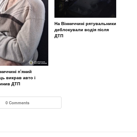
На Вінниччині рятувальники
деблокували водія після
ДТП
нниччині п’яний
ць викрав авто і
инив ДТП
0 Comments