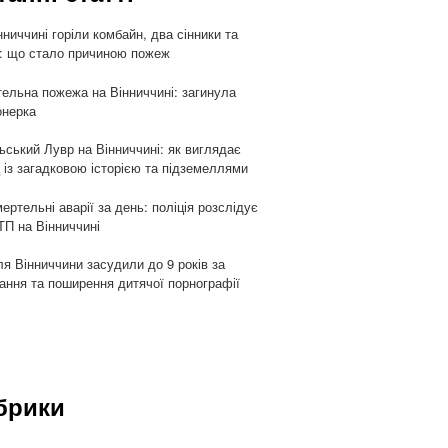
нниччині горіли комбайн, два сінники та
: що стало причиною пожеж
ельна пожежа на Вінниччині: загинула
онерка
ьський Лувр на Вінниччині: як виглядає
 із загадковою історією та підземеллями
мертельні аварії за день: поліція розслідує
ТП на Вінниччині
я Вінниччини засудили до 9 років за
гання та поширення дитячої порнографії
брики
и