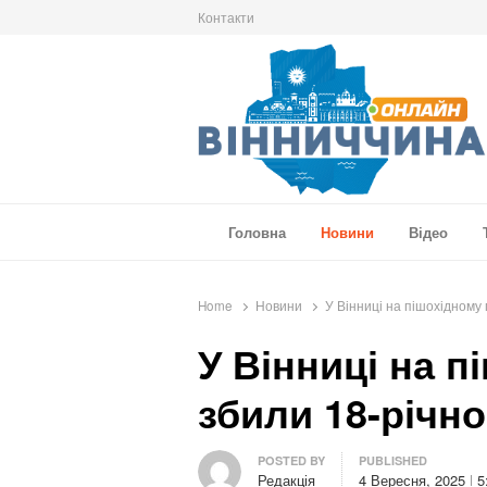
Контакти
Вінниччина Онлайн
Новини Вінниччини, громад області, події т
Головна
Новини
Відео
Home
Новини
У Вінниці на пішохідному
У Вінниці на п
збили 18-річн
Author
POSTED BY
PUBLISHED
Редакція
4 Вересня, 2025
5