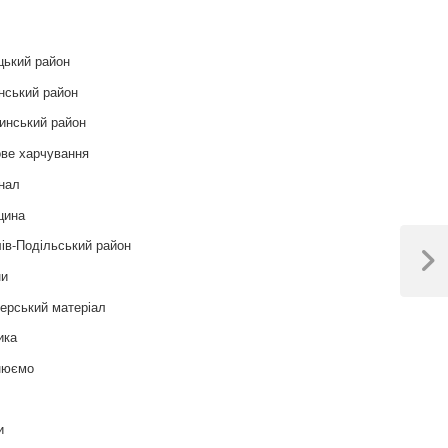
цький район
нський район
инський район
ве харчування
нал
цина
ів-Подільський район
Next
ни
Post
ерський матеріал
ика
нюємо
т
и