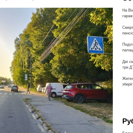
На Ві
гараж
Смерт
пенсі
Поділ
палац
Дві с
три Д
Жител
збері
Ру
Блог