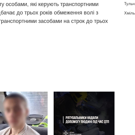
ту особами, які керують транспортними
Тульч
дбачає до трьох років обмеження волі з
Хміль
транспортними засобами на строк до трьох