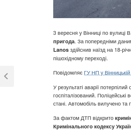
3 вересня у Вінниці по вулиці 
. За попередніми дани
пригода
здійснив наїзд на 18-рі
Lanos
пішохідному переході.
Навігація
Повідомляє
ГУ НП у Вінницькій
записів
Previous
Post
У результаті аварії потерпілий
госпіталізований. Поліцейські 
стані. Автомобіль вилучено та
За фактом ДТП відкрито
кримі
Кримінального кодексу Украї