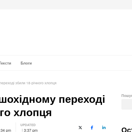
а аналітика
Тексти
Блоги
 переході збили 18-річного хлопця
ішохідному переході
Пошу
ого хлопця
UPDATED
Ос
X (Twitter)
Facebook
LinkedIn
:34 pm
3:37 pm