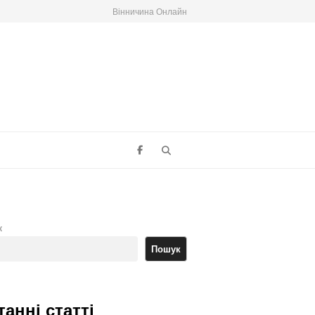
Вінничина Онлайн
Search
к
Пошук
танні статті