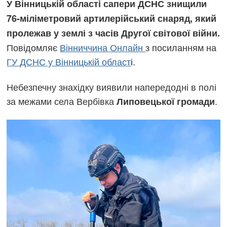
У Вінницькій області сапери ДСНС знищили
76-міліметровий артилерійський снаряд, який
пролежав у землі з часів Другої світової війни.
Повідомляє
Вінниччина Онлайн
з посиланням на
ГУ ДСНС у Вінницькій област
і.
Небезпечну знахідку виявили напередодні в полі
за межами села Вербівка
.
Липовецької громади