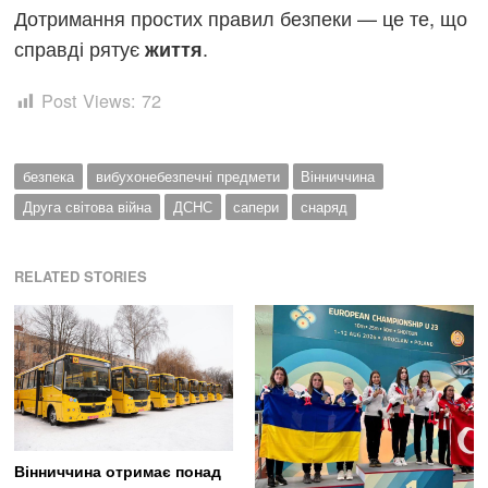
Дотримання простих правил безпеки — це те, що
справді рятує
.
життя
Post Views:
72
безпека
вибухонебезпечні предмети
Вінниччина
Друга світова війна
ДСНС
сапери
снаряд
RELATED STORIES
Вінниччина отримає понад