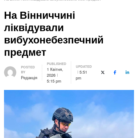
На Вінниччині
ліквідували
вибухонебезпечний
предмет
PUBLISHED
UPDATED
Author
POSTED
1 Квітня,
5:51
BY
X (Twitter)
Facebook
Linke
2026
Редакція
pm
5:15 pm