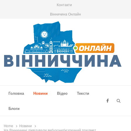
Контакти
Вінничина Онлайн
Вінниччина Онлайн
Новини Вінниччини, громад області, події та аналітика
Головна
Новини
Відео
Тексти
Searc
Блоги
Home
Новини
На Вінниччині ліквідували вибухонебезпечний предмет