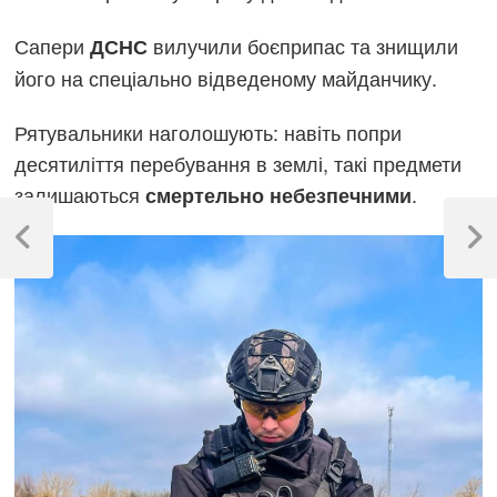
Сапери
вилучили боєприпас та знищили
ДСНС
його на спеціально відведеному майданчику.
Рятувальники наголошують: навіть попри
десятиліття перебування в землі, такі предмети
залишаються
.
смертельно небезпечними
Навігація
записів
Previous
Next
Post
Post