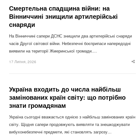
Смертельна спадщина війни: на
Вінниччині знищили артилерійські
снаряди
На Вінниччині сапери ДСНС знищили два артилерійські снаряди
часів Другої світової війни. Небезпечні боєприпаси напередодні
виявили на території Жмеринської громади.…
17 Липня, 2026
Sha
thi
po
Україна входить до числа найбільш
замінованих країн світу: що потрібно
знати громадянам
Україна сьогодні вважається однією з найбільш замінованих країн
світу. Щодня сапери продовжують виявляти та знешкоджувати
вибухонебезпечні предмети, які становлять загрозу…