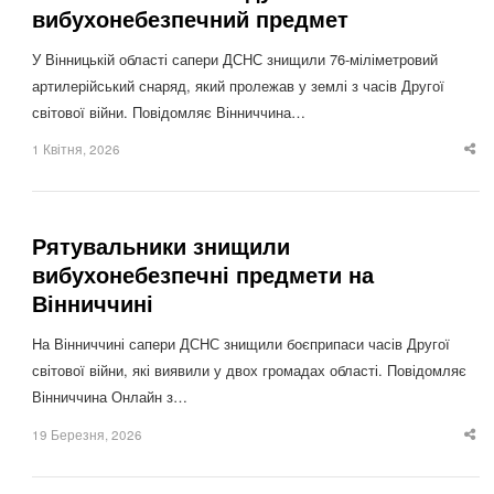
вибухонебезпечний предмет
У Вінницькій області сапери ДСНС знищили 76-міліметровий
артилерійський снаряд, який пролежав у землі з часів Другої
світової війни. Повідомляє Вінниччина…
1 Квітня, 2026
Sha
thi
po
Рятувальники знищили
вибухонебезпечні предмети на
Вінниччині
На Вінниччині сапери ДСНС знищили боєприпаси часів Другої
світової війни, які виявили у двох громадах області. Повідомляє
Вінниччина Онлайн з…
19 Березня, 2026
Sha
thi
po