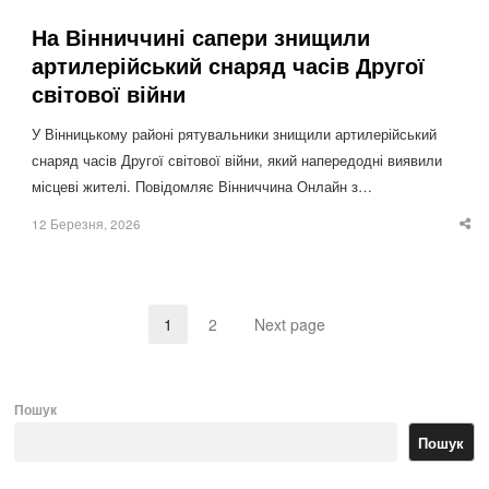
На Вінниччині сапери знищили
артилерійський снаряд часів Другої
світової війни
У Вінницькому районі рятувальники знищили артилерійський
снаряд часів Другої світової війни, який напередодні виявили
місцеві жителі. Повідомляє Вінниччина Онлайн з…
12 Березня, 2026
Sha
thi
po
1
2
Next page
Page
Page
Пошук
Пошук