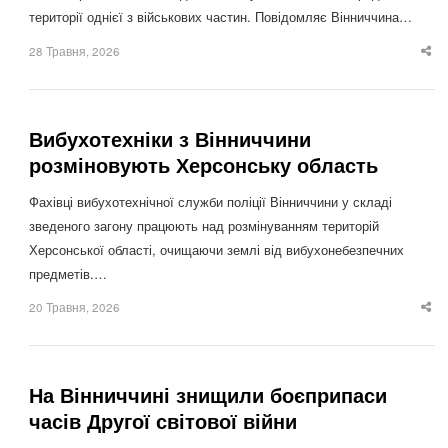
території однієї з військових частин. Повідомляє Вінниччина…
28 Травня, 2026
Sha
thi
po
Вибухотехніки з Вінниччини
розміновують Херсонську область
Фахівці вибухотехнічної служби поліції Вінниччини у складі
зведеного загону працюють над розмінуванням територій
Херсонської області, очищаючи землі від вибухонебезпечних
предметів.…
20 Травня, 2026
Sha
thi
po
На Вінниччині знищили боєприпаси
часів Другої світової війни