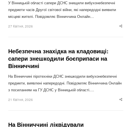
У Вінницькій області сапери ДСНС знищили вибухонебезпечні
предмети часів Другої світової війни, які напередодні виявили
місцеві жителі. Повідомляє Вінниччина Онлайн…
27 Квітня, 2026
Sha
thi
po
Небезпечна знахідка на кладовищі:
сапери знешкодили боєприпаси на
Вінниччині
На Вінниччині піротехніки ДСНС знешкодили вибухонебезпечні
предмети, виявлені напередодні. Повідомляє Вінниччина Онлайн
з посиланням на ГУ ДСНС у Вінницькій області.…
21 Квітня, 2026
Sha
thi
po
На Вінниччині ліквідували