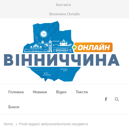
Контакти
Вінничина Онлайн
Вінниччина Онлайн
Новини Вінниччини, громад області, події та аналітика
Головна
Новини
Відео
Тексти
Searc
Блоги
Home
Posts tagged:
вибухонебезпечні предмети