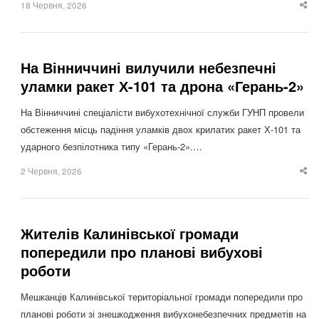
18 Червня, 2026
Sha
thi
po
На Вінниччині вилучили небезпечні
уламки ракет Х-101 та дрона «Герань-2»
На Вінниччині спеціалісти вибухотехнічної служби ГУНП провели
обстеження місць падіння уламків двох крилатих ракет Х-101 та
ударного безпілотника типу «Герань-2».…
2 Червня, 2026
Sha
thi
po
Жителів Калинівської громади
попередили про планові вибухові
роботи
Мешканців Калинівської територіальної громади попередили про
планові роботи зі знешкодження вибухонебезпечних предметів на