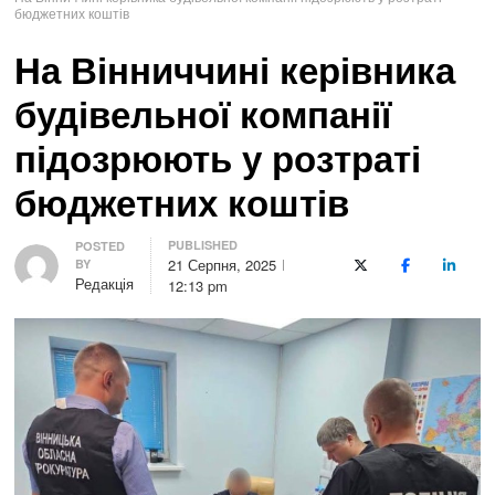
бюджетних коштів
На Вінниччині керівника
будівельної компанії
підозрюють у розтраті
бюджетних коштів
PUBLISHED
Author
POSTED
21 Серпня, 2025
BY
X (Twitter)
Facebook
LinkedI
Редакція
12:13 pm