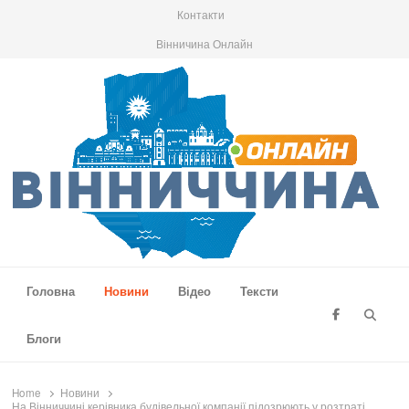
Контакти
Вінничина Онлайн
Вінниччина Онлайн
Новини Вінниччини, громад області, події та аналітика
Головна
Новини
Відео
Тексти
Searc
Блоги
Home
Новини
На Вінниччині керівника будівельної компанії підозрюють у розтраті