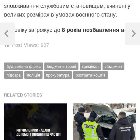
зловживання службовим становищем, вчинені у
великих розмірах в умовах воєнного стану.
Навігація
Чоловіку загрожує до
.
8 років позбавлення волі
записів
Previous
Next
Post
Post
Post Views:
207
будівельна фірма
бюджетні гроші
кримінал
Ладижин
підозра
поліція
прокуратура
розтрата коштів
RELATED STORIES