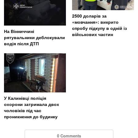
2500 доларів за
«мовчання»: викрито
спробу підкупу в одній із
На Вінниччині
військових частин
рятувальники деблокували
водія після ДТП
У Калинівці поліція
охорони затримала двох
чоловіків під час
проникнення до будинку
0 Comments