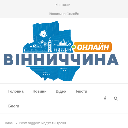
Контакти
Вінничина Онлайн
Вінниччина Онлайн
Новини Вінниччини, громад області, події та аналітика
Головна
Новини
Відео
Тексти
Searc
Блоги
Home
Posts tagged:
бюджетні гроші