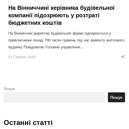
На Вінниччині керівника будівельної
компанії підозрюють у розтраті
бюджетних коштів
На Вінниччині директор будівельної фірми підозрюється у
привласненні понад 700 тисяч гривень під час ремонту житлового
будинку Повідомляє Головне управління…
21 Серпня, 2025
Sha
thi
po
Пошук
Пошук
Останні статті