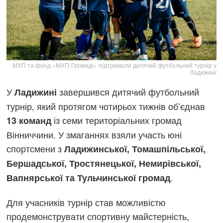
МХП та фонд «МХП-Громаді» підтримали дитячий футбольний турнір у
Ладижині
У
завершився дитячий футбольний
Ладижині
турнір, який протягом чотирьох тижнів об’єднав
із семи територіальних громад
13 команд
Вінниччини. У змаганнях взяли участь юні
спортсмени з
Ладижинської, Томашпільської,
Бершадської, Тростянецької, Немирівської,
.
Вапнярської та Тульчинської громад
Для учасників турнір став можливістю
продемонструвати спортивну майстерність,