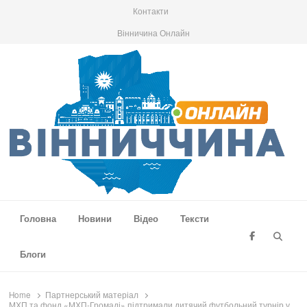
Контакти
Вінничина Онлайн
Вінниччина Онлайн
Новини Вінниччини, громад області, події та аналітика
Головна
Новини
Відео
Тексти
Searc
Блоги
Home
Партнерський матеріал
МХП та фонд «МХП-Громаді» підтримали дитячий футбольний турнір у