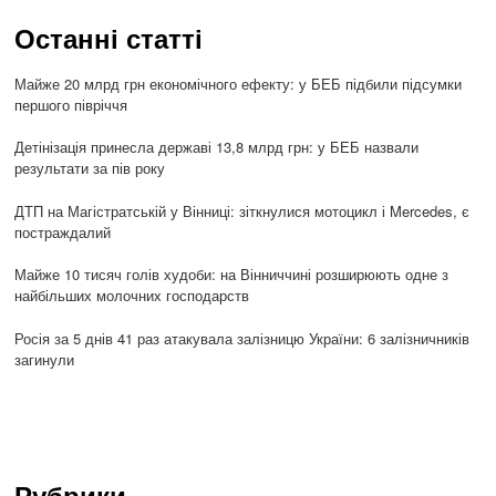
Останні статті
Майже 20 млрд грн економічного ефекту: у БЕБ підбили підсумки
першого півріччя
Детінізація принесла державі 13,8 млрд грн: у БЕБ назвали
результати за пів року
ДТП на Магістратській у Вінниці: зіткнулися мотоцикл і Mercedes, є
постраждалий
Майже 10 тисяч голів худоби: на Вінниччині розширюють одне з
найбільших молочних господарств
Росія за 5 днів 41 раз атакувала залізницю України: 6 залізничників
загинули
Рубрики