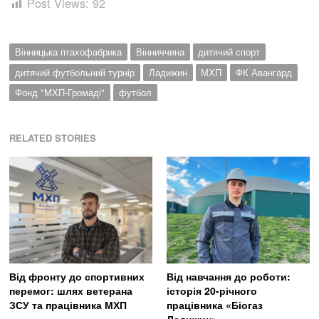
Post Views:
92
Вінницька птахофабрика
Вінниччина
дитячий спорт
дитячий футбольний турнір
Ладижин
МХП
ФК Авангард
Фонд "МХП-Громаді"
футбол
RELATED STORIES
Від фронту до спортивних
Від навчання до роботи:
перемог: шлях ветерана
історія 20-річного
ЗСУ та працівника МХП
працівника «Біогаз