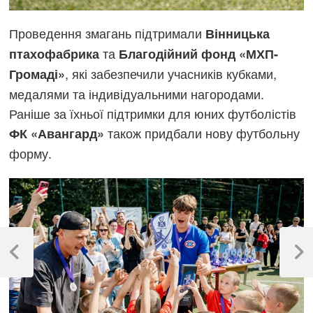
Проведення змагань підтримали
Вінницька
та
птахофабрика
Благодійний фонд «МХП-
, які забезпечили учасників кубками,
Громаді»
медалями та індивідуальними нагородами.
Раніше за їхньої підтримки для юних футболістів
також придбали нову футбольну
ФК «Авангард»
форму.
Навігація
записів
Previous
Next
Post
Post