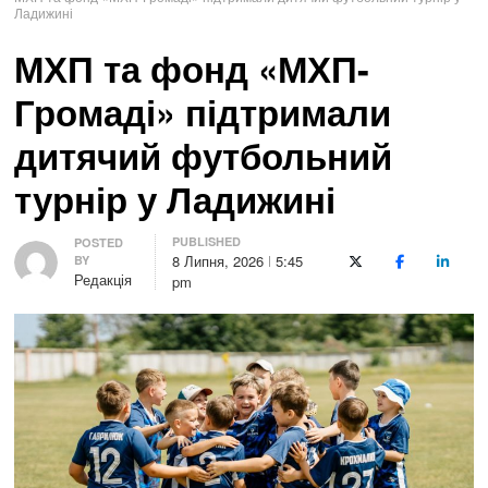
Ладижині
МХП та фонд «МХП-
Громаді» підтримали
дитячий футбольний
турнір у Ладижині
PUBLISHED
Author
POSTED
8 Липня, 2026
5:45
BY
X (Twitter)
Facebook
LinkedI
Редакція
pm