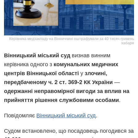
Керівника медзакладу на Вінниччині оштрафували за 40 тисяч гривень
хабаря
визнав винним
Вінницький міський суд
керівника одного з
комунальних медичних
у
центрів Вінницької області
злочині,
—
передбаченому ч. 2 ст. 369-2 КК України
одержанні неправомірної вигоди за вплив на
.
прийняття рішення службовими особами
Повідомляє
Вінницький міський суд
.
Судом встановлено, що посадовець погодився за