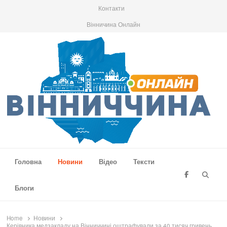
Контакти
Вінничина Онлайн
Вінниччина Онлайн
Новини Вінниччини, громад області, події та аналітика
Головна
Новини
Відео
Тексти
Searc
Блоги
Home
Новини
Керівника медзакладу на Вінниччині оштрафували за 40 тисяч гривень