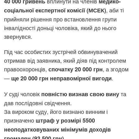
вплинути на членів
40 000 гривень
медико-
, аби ті
соціальної експертної комісії (МСЕК)
прийняли рішення про встановлення групи
інвалідності доньці чоловіка, який до нього
звернувся.
Під час особистих зустрічей обвинувачений
отримав від заявника, який діяв під контролем
правоохоронців,
, а згодом
спочатку 20 000 грн
—
.
ще 20 000 грн неправомірної вигоди
У суді чоловік
та
повністю визнав свою вину
дав послідовні свідчення.
За вироком суду, його визнано винним і
призначено
штраф у розмірі 5500
неоподатковуваних мінімумів доходів
.
громадян (93 500 грн)