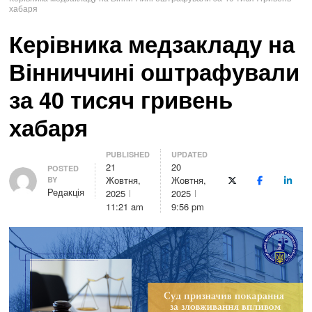
хабаря
Керівника медзакладу на
Вінниччині оштрафували
за 40 тисяч гривень
хабаря
PUBLISHED
UPDATED
21
20
Author
POSTED
Жовтня,
Жовтня,
BY
X (Twitter)
Facebook
Linke
Редакція
2025
2025
11:21 am
9:56 pm