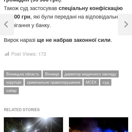
Також суд застосував
спеціальну конфіскацію
, які були передані на відповідальне
20 000 грн
Навігація
зберігання у банку.
записів
Previous
Next
Post
Post
Вирок наразі
.
ще не набрав законної сили
Post Views:
172
Вінницька область
Вінниця
директор медичного закладу
корупція
кримінальне правопорушення
МСЕК
суд
хабар
RELATED STORIES