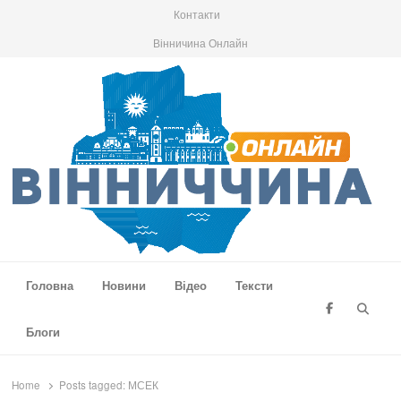
Контакти
Вінничина Онлайн
Вінниччина Онлайн
Новини Вінниччини, громад області, події та аналітика
Головна
Новини
Відео
Тексти
Searc
Блоги
Home
Posts tagged:
МСЕК