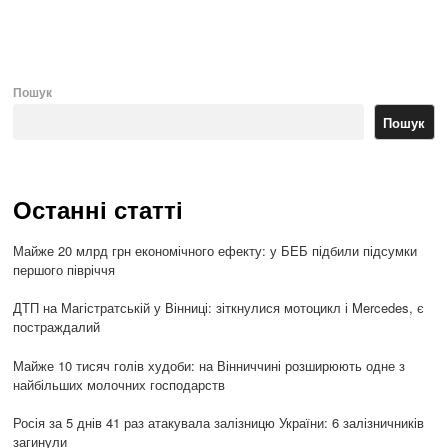
po
Пошук
Пошук
Останні статті
Майже 20 млрд грн економічного ефекту: у БЕБ підбили підсумки
першого півріччя
ДТП на Магістратській у Вінниці: зіткнулися мотоцикл і Mercedes, є
постраждалий
Майже 10 тисяч голів худоби: на Вінниччині розширюють одне з
найбільших молочних господарств
Росія за 5 днів 41 раз атакувала залізницю України: 6 залізничників
загинули