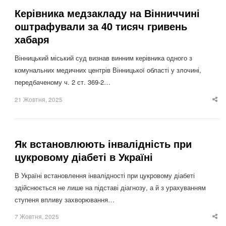
Керівника медзакладу на Вінниччині
оштрафували за 40 тисяч гривень
хабаря
Вінницький міський суд визнав винним керівника одного з
комунальних медичних центрів Вінницької області у злочині,
передбаченому ч. 2 ст. 369-2…
21 Жовтня, 2025
Sha
thi
po
Як встановлюють інвалідність при
цукровому діабеті в Україні
В Україні встановлення інвалідності при цукровому діабеті
здійснюється не лише на підставі діагнозу, а й з урахуванням
ступеня впливу захворювання…
7 Жовтня, 2025
Sha
thi