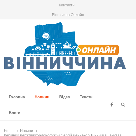
Контакти
Вінничина Онлайн
Вінниччина Онлайн
Новини Вінниччини, громад області, події та аналітика
Головна
Новини
Відео
Тексти
Searc
Блоги
Home
Новини
Керівник Держприкордонслужби Сергій Дейнеко у Вінниці вшанував