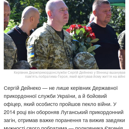
Керівник Держприкордонслужби Сергій Дейнеко у Вінниці вшанував
пам’ять побратима-Героя, який врятував йому життя на війні
Сергій Дейнеко — не лише керівник Державної
прикордонної служби України, а й бойовий
офіцер, який особисто пройшов пекло війни. У
2014 році він обороняв Луганський прикордонний
загін, отримав важке поранення та вижив завдяки
мужності свого побратима — полковника Євгенія