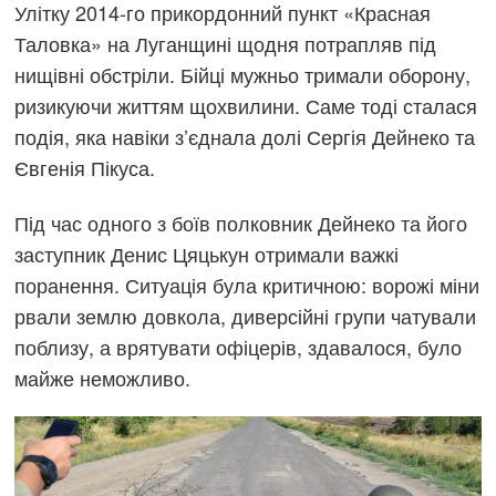
Улітку 2014-го прикордонний пункт «Красная
Таловка» на Луганщині щодня потрапляв під
нищівні обстріли. Бійці мужньо тримали оборону,
ризикуючи життям щохвилини. Саме тоді сталася
подія, яка навіки з’єднала долі Сергія Дейнеко та
Євгенія Пікуса.
Під час одного з боїв полковник Дейнеко та його
заступник Денис Цяцькун отримали важкі
поранення. Ситуація була критичною: ворожі міни
рвали землю довкола, диверсійні групи чатували
поблизу, а врятувати офіцерів, здавалося, було
майже неможливо.