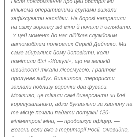
Після повідомлення про цей обстріл ми
кількома оперативними групами виїхали
зафіксувати наслідки. На дорозі натрапили
на свіжу воронку від міни й почали її оглядати.
У цей момент до нас під’їхав службовим
автомобілем полковник Сергій Дейнеко. Ми
саме збиралися йому доповісти, коли
помітили білі «Жигулі», що на великій
швидкості тікали лісосмугою. І раптом
пролунав вибух. Виявилося, терористи
заклали поблизу воронки два фугаси.
Можливо, це тікали самі диверсанти чи їхні
корегувальники, адже буквально за хвилину на
те місце почали падати потужні 120-
міліметрові міни, — продовжує офіцер. —
Вогонь вели вже з території Росії. Очевидно,