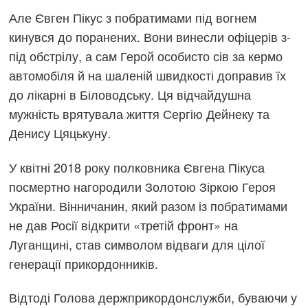
Але Євген Пікус з побратимами під вогнем
кинувся до поранених. Вони винесли офіцерів з-
під обстрілу, а сам Герой особисто сів за кермо
автомобіля й на шаленій швидкості доправив їх
до лікарні в Біловодську. Ця відчайдушна
мужність врятувала життя Сергію Дейнеку та
Денису Цяцькуну.
У квітні 2018 року полковника Євгена Пікуса
посмертно нагородили Золотою Зіркою Героя
України. Вінничанин, який разом із побратимами
не дав Росії відкрити «третій фронт» на
Луганщині, став символом відваги для цілої
генерації прикордонників.
Відтоді Голова держприкордонслужби, буваючи у