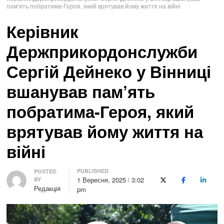
пам’ять побратима-Героя, який врятував йому життя на війні
Керівник
Держприкордонслужби
Сергій Дейнеко у Вінниці
вшанував пам’ять
побратима-Героя, який
врятував йому життя на
війні
PUBLISHED
Author
POSTED
1 Вересня, 2025
3:02
BY
X (Twitter)
Facebook
LinkedI
Редакція
pm