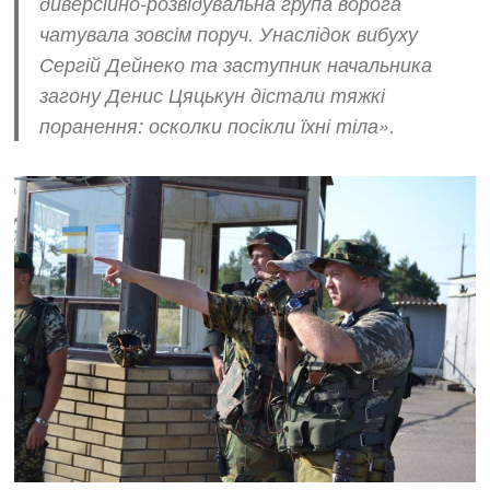
диверсійно-розвідувальна група ворога
чатувала зовсім поруч. Унаслідок вибуху
Сергій Дейнеко та заступник начальника
загону Денис Цяцькун дістали тяжкі
поранення: осколки посікли їхні тіла».