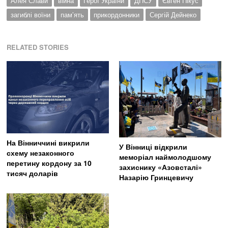
Алея Слави
війна
Герої України
ДПСУ
Євген Пікус
загиблі воїни
пам’ять
прикордонники
Сергій Дейнеко
RELATED STORIES
На Вінниччині викрили
У Вінниці відкрили
схему незаконного
меморіал наймолодшому
перетину кордону за 10
захиснику «Азовсталі»
тисяч доларів
Назарію Гринцевичу