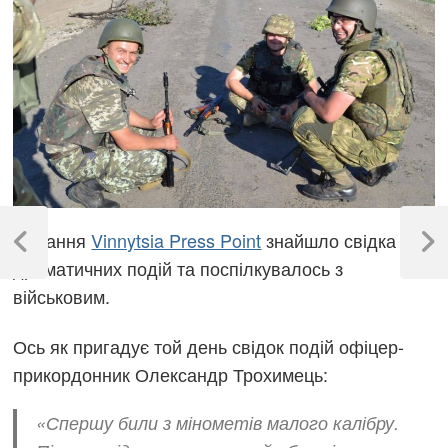
Навігація
Видання
Vinnytsia Press Point
знайшло свідка тих
записів
Previous
Next
драматичних подій та поспілкувалось з
Post
Post
військовим.
Ось як пригадує той день свідок подій офіцер-
прикордонник Олександр Трохимець:
«Спершу били з мінометів малого калібру.