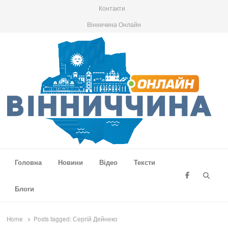
Контакти
Вінничина Онлайн
Вінниччина Онлайн
Новини Вінниччини, громад області, події та аналітика
Головна
Новини
Відео
Тексти
Searc
Блоги
Home
Posts tagged:
Сергій Дейнеко