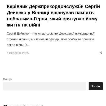
Керівник Держприкордонслужби Сергій
Дейнеко у Вінниці вшанував пам’ять
побратима-Героя, який врятував йому
життя на війні
Сергій Дейнеко — не лише керівник Державної прикордонної
служби України, а й бойовий офіцер, який особисто пройшов
пекло війни. У…
1 Вересня, 2025
Sha
thi
po
Пошук
Пошук