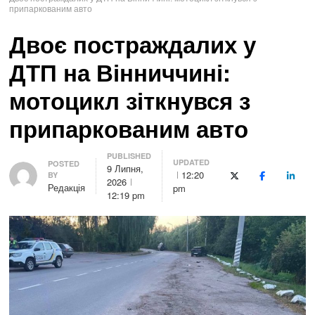
припаркованим авто
Двоє постраждалих у
ДТП на Вінниччині:
мотоцикл зіткнувся з
припаркованим авто
PUBLISHED
UPDATED
Author
POSTED
9 Липня,
12:20
BY
X (Twitter)
Facebook
Linke
2026
Редакція
pm
12:19 pm