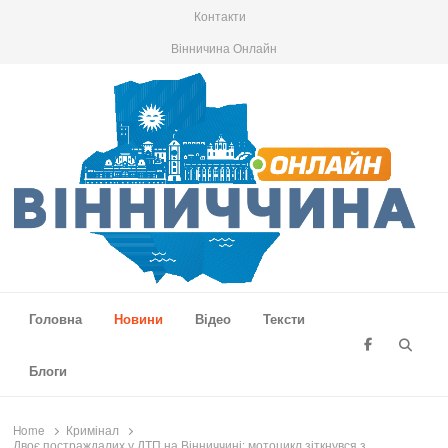
Контакти
Вінничина Онлайн
Вінниччина Онлайн
Новини Вінниччини, громад області, події та аналітика
Головна
Новини
Відео
Тексти
Searc
Блоги
Home
Кримінал
Двоє постраждалих у ДТП на Вінниччині: мотоцикл зіткнувся з