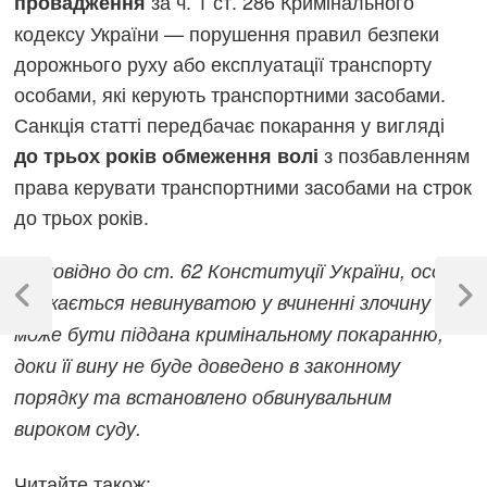
за ч. 1 ст. 286 Кримінального
провадження
кодексу України — порушення правил безпеки
дорожнього руху або експлуатації транспорту
особами, які керують транспортними засобами.
Санкція статті передбачає покарання у вигляді
з позбавленням
до трьох років обмеження волі
права керувати транспортними засобами на строк
до трьох років.
Навігація
Відповідно до ст. 62 Конституції України, особа
записів
вважається невинуватою у вчиненні злочину і не
Previous
Next
Post
Post
може бути піддана кримінальному покаранню,
доки її вину не буде доведено в законному
порядку та встановлено обвинувальним
вироком суду.
Читайте також: