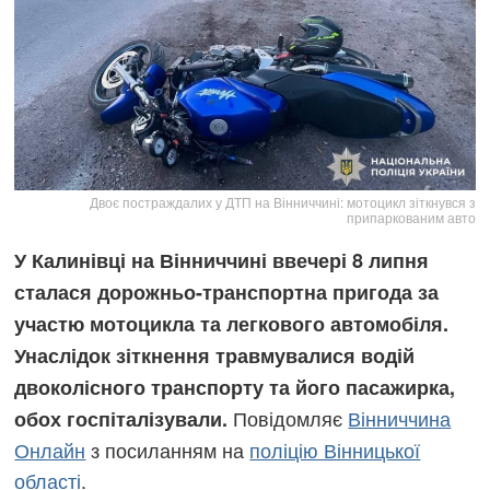
Двоє постраждалих у ДТП на Вінниччині: мотоцикл зіткнувся з
припаркованим авто
У Калинівці на Вінниччині ввечері 8 липня
сталася дорожньо-транспортна пригода за
участю мотоцикла та легкового автомобіля.
Унаслідок зіткнення травмувалися водій
двоколісного транспорту та його пасажирка,
Повідомляє
Вінниччина
обох госпіталізували.
Онлайн
з посиланням на
поліцію Вінницької
області
.