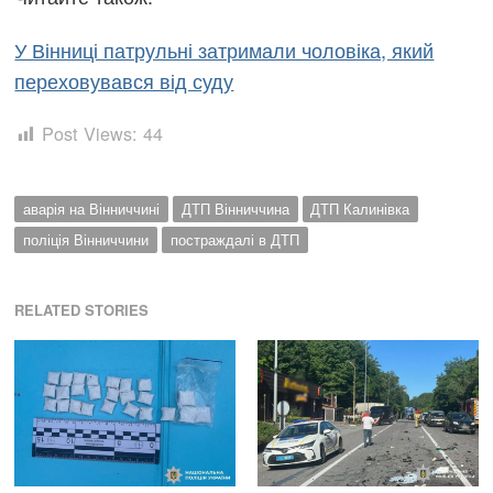
У Вінниці патрульні затримали чоловіка, який
переховувався від суду
Post Views:
44
аварія на Вінниччині
ДТП Вінниччина
ДТП Калинівка
поліція Вінниччини
постраждалі в ДТП
RELATED STORIES