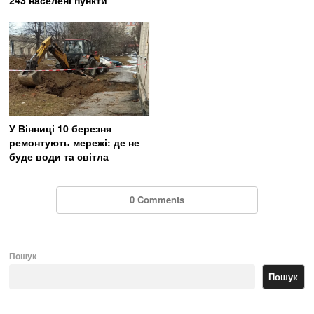
У Вінниці 10 березня
ремонтують мережі: де не
буде води та світла
0 Comments
Пошук
Пошук