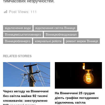
тимчасових незручностей.
Post Views:
111
відключення води
відключення світла Вінниця
Вінницяміськтеплоенерго
Вінницяоблводоканал
Вінницяобленерго
комунальні роботи
ремонт мереж Вінниця
RELATED STORIES
Через негоду на Вінниччині
На Вінниччині 25 грудня
без світла майже 92 тисячі
діють графіки погодинних
споживачів: знеструмлено
відключень світла
243 населені пункти