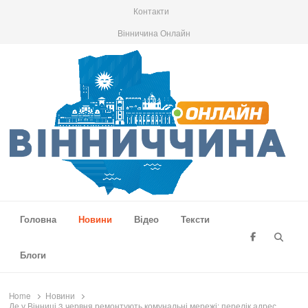
Контакти
Вінничина Онлайн
Вінниччина Онлайн
Новини Вінниччини, громад області, події та аналітика
Головна
Новини
Відео
Тексти
Searc
Блоги
Home
Новини
Де у Вінниці 3 червня ремонтують комунальні мережі: перелік адрес