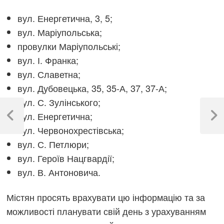
вул. Енергетична, 3, 5;
вул. Маріупольська;
провулки Маріупольські;
вул. І. Франка;
вул. Славетна;
вул. Дубовецька, 35, 35-А, 37, 37-А;
вул. С. Зулінського;
Навігація
вул. Енергетична;
записів
Previous
Next
вул. Червонохрестівська;
Post
Post
вул. С. Петлюри;
вул. Героїв Нацгвардії;
вул. В. Антоновича.
Містян просять врахувати цю інформацію та за
можливості планувати свій день з урахуванням