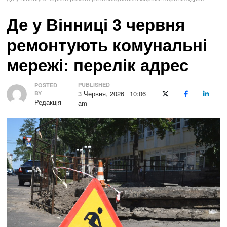
Де у Вінниці 3 червня
ремонтують комунальні
мережі: перелік адрес
PUBLISHED
Author
POSTED
3 Червня, 2026
10:06
BY
X (Twitter)
Facebook
LinkedI
Редакція
am