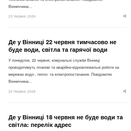
Вінниччина…
23 Червня, 2026
Sha
thi
po
Де у Вінниці 22 червня тимчасово не
буде води, світла та гарячої води
У понеділок, 22 червня, комунальні служби Вінниці
проводитимуть планові та аварійно-відновлювальні роботи на
мережах водо-, тепло- та електропостачання. Повідомляє
Вінниччина…
22 Червня, 2026
Sha
thi
po
Де у Вінниці 18 червня не буде води та
світла: перелік адрес