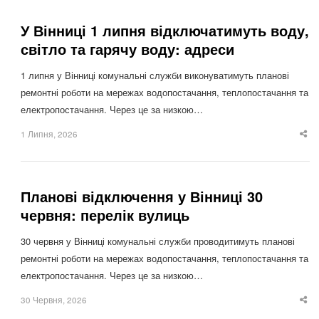
У Вінниці 1 липня відключатимуть воду,
світло та гарячу воду: адреси
1 липня у Вінниці комунальні служби виконуватимуть планові
ремонтні роботи на мережах водопостачання, теплопостачання та
електропостачання. Через це за низкою…
1 Липня, 2026
Sha
thi
po
Планові відключення у Вінниці 30
червня: перелік вулиць
30 червня у Вінниці комунальні служби проводитимуть планові
ремонтні роботи на мережах водопостачання, теплопостачання та
електропостачання. Через це за низкою…
30 Червня, 2026
Sha
thi
po