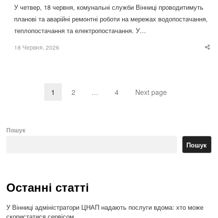
У четвер, 18 червня, комунальні служби Вінниці проводитимуть
планові та аварійні ремонтні роботи на мережах водопостачання,
теплопостачання та електропостачання. У…
18 Червня, 2026
Sha
thi
po
1
2
…
4
Next page
Page
Page
Page
Пошук
Пошук
Останні статті
У Вінниці адміністратори ЦНАП надають послуги вдома: хто може
скористатися сервісом