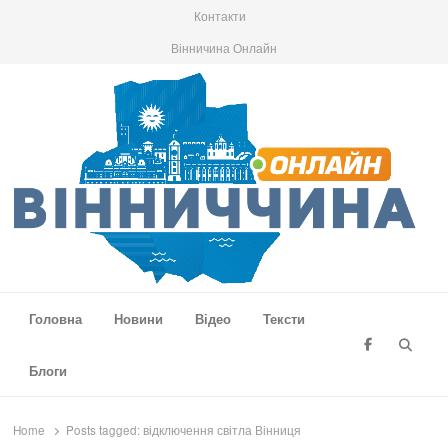
Контакти
Вінничина Онлайн
Вінниччина Онлайн
Новини Вінниччини, громад області, події та аналітика
Головна
Новини
Відео
Тексти
Searc
Блоги
Home
Posts tagged:
відключення світла Вінниця