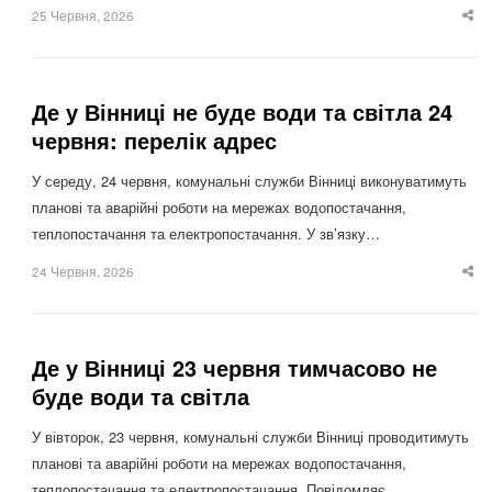
25 Червня, 2026
Sha
thi
po
Де у Вінниці не буде води та світла 24
червня: перелік адрес
У середу, 24 червня, комунальні служби Вінниці виконуватимуть
планові та аварійні роботи на мережах водопостачання,
теплопостачання та електропостачання. У зв’язку…
24 Червня, 2026
Sha
thi
po
Де у Вінниці 23 червня тимчасово не
буде води та світла
У вівторок, 23 червня, комунальні служби Вінниці проводитимуть
планові та аварійні роботи на мережах водопостачання,
теплопостачання та електропостачання. Повідомляє