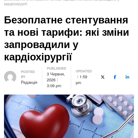
кардіохірургії
Безоплатне стентування
та нові тарифи: які зміни
запровадили у
кардіохірургії
PUBLISHED
UPDATED
Author
POSTED
3 Червня,
1:59
BY
X (Twitter)
Facebook
Linke
2026
Редакція
pm
3:09 pm