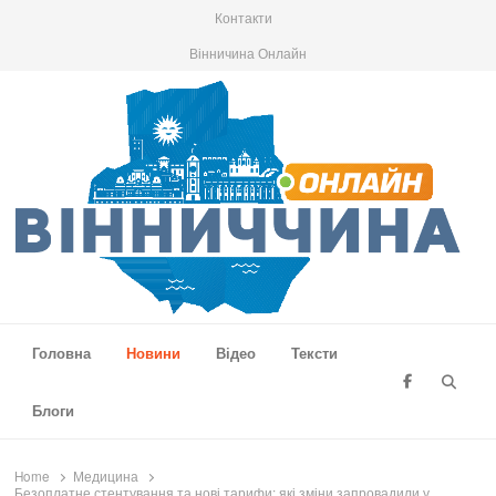
Контакти
Вінничина Онлайн
Вінниччина Онлайн
Новини Вінниччини, громад області, події та аналітика
Головна
Новини
Відео
Тексти
Searc
Блоги
Home
Медицина
Безоплатне стентування та нові тарифи: які зміни запровадили у