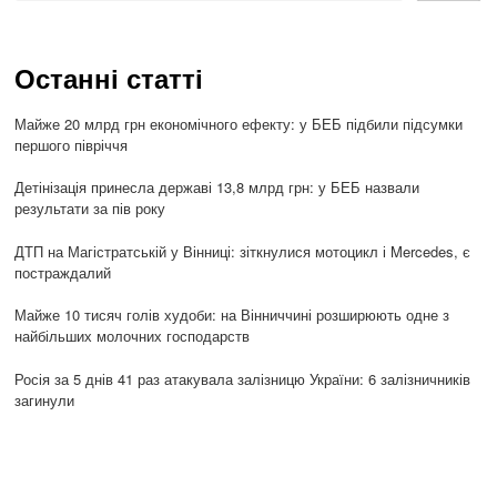
Останні статті
Майже 20 млрд грн економічного ефекту: у БЕБ підбили підсумки
першого півріччя
Детінізація принесла державі 13,8 млрд грн: у БЕБ назвали
результати за пів року
ДТП на Магістратській у Вінниці: зіткнулися мотоцикл і Mercedes, є
постраждалий
Майже 10 тисяч голів худоби: на Вінниччині розширюють одне з
найбільших молочних господарств
Росія за 5 днів 41 раз атакувала залізницю України: 6 залізничників
загинули