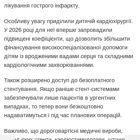
лікування гострого інфаркту.
Особливу увагу приділили дитячій кардіохірургії.
У 2026 році для неї вперше запровадили
підвищені коефіцієнти, що дозволить збільшити
фінансування високоспеціалізованої допомоги
дітям із вродженими вадами серця та складними
кардіологічними захворюваннями.
Також розширено доступ до безоплатного
стентування. Якщо раніше стент-системами
забезпечували лише пацієнтів в ургентних
випадках, то тепер вони безкоштовно
надаватимуться і під час планових операцій.
Важливо, що дороговартісні медичні вироби,
Навігація
серед яких стенти, кардіостимулятори, штучні