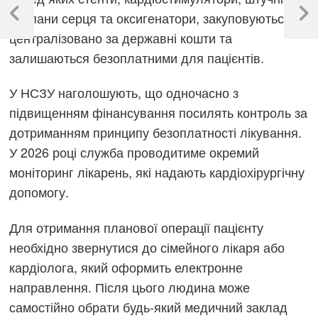
записів
клапани серця та оксигенатори, закуповуються
Previous
Next
Post
Post
централізовано за державні кошти та
залишаються безоплатними для пацієнтів.
У НСЗУ наголошують, що одночасно з
підвищенням фінансування посилять контроль за
дотриманням принципу безоплатності лікування.
У 2026 році служба проводитиме окремий
моніторинг лікарень, які надають кардіохірургічну
допомогу.
Для отримання планової операції пацієнту
необхідно звернутися до сімейного лікаря або
кардіолога, який оформить електронне
направлення. Після цього людина може
самостійно обрати будь-який медичний заклад