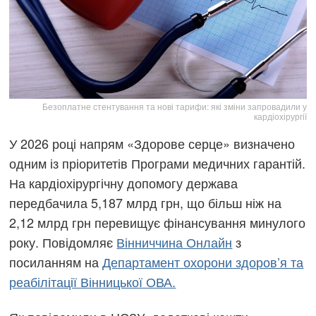
Безоплатне стентування та нові тарифи: які зміни запровадили у
кардіохірургії
У 2026 році напрям «Здорове серце» визначено
одним із пріоритетів Програми медичних гарантій.
На кардіохірургічну допомогу держава
передбачила 5,187 млрд грн, що більш ніж на
2,12 млрд грн перевищує фінансування минулого
року. Повідомляє
Вінниччина Онлайн
з
посиланням на
Департамент охорони здоров’я та
реабілітації Вінницької ОВА.