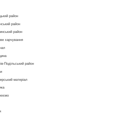
цький район
нський район
инський район
ве харчування
нал
цина
ів-Подільський район
ни
ерський матеріал
ика
нюємо
т
и