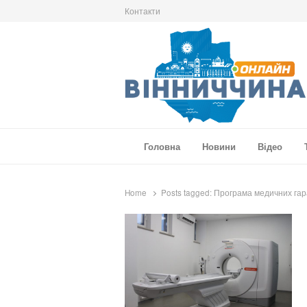
Контакти
Вінниччина Онлайн
Новини Вінниччини, громад області, події т
Головна
Новини
Відео
Home
Posts tagged:
Програма медичних гар