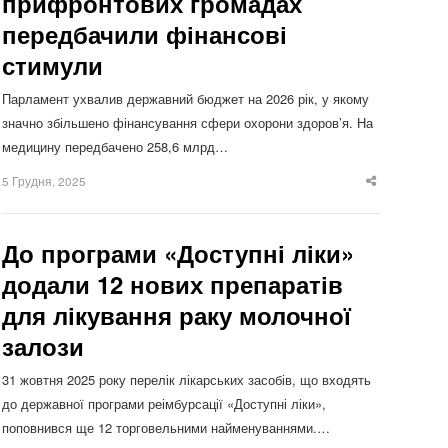
прифронтових громадах
передбачили фінансові
стимули
Парламент ухвалив державний бюджет на 2026 рік, у якому
значно збільшено фінансування сфери охорони здоров’я. На
медицину передбачено 258,6 млрд…
5 Грудня, 2025
Share
this
post
До програми «Доступні ліки»
додали 12 нових препаратів
для лікування раку молочної
залози
31 жовтня 2025 року перелік лікарських засобів, що входять
до державної програми реімбурсації «Доступні ліки»,
поповнився ще 12 торговельними найменуваннями.…