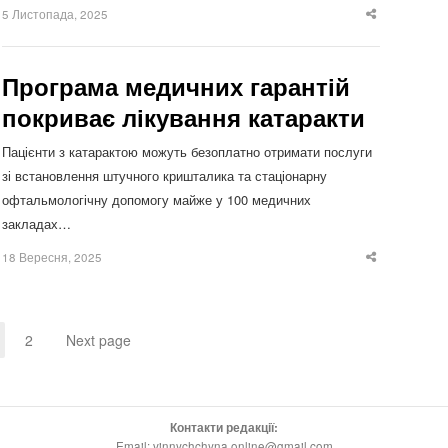
5 Листопада, 2025
Share
this
post
Програма медичних гарантій
покриває лікування катаракти
Пацієнти з катарактою можуть безоплатно отримати послуги
зі встановлення штучного кришталика та стаціонарну
офтальмологічну допомогу майже у 100 медичних
закладах…
18 Вересня, 2025
Share
this
post
2
Next page
Page
Page
Контакти редакції:
Email: vinnychchyna.online@gmail.com