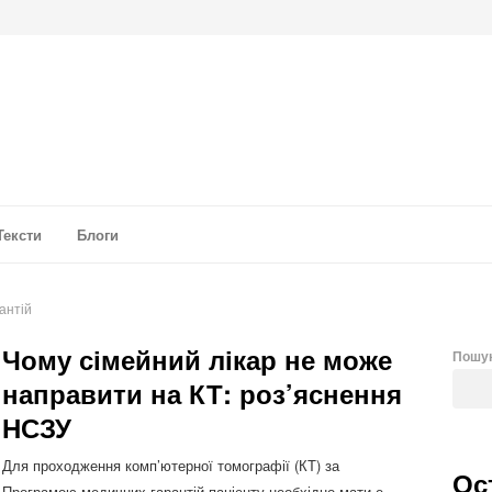
а аналітика
Тексти
Блоги
антій
Чому сімейний лікар не може
Пошу
направити на КТ: роз’яснення
НСЗУ
Для проходження комп’ютерної томографії (КТ) за
Ос
Програмою медичних гарантій пацієнту необхідно мати е-