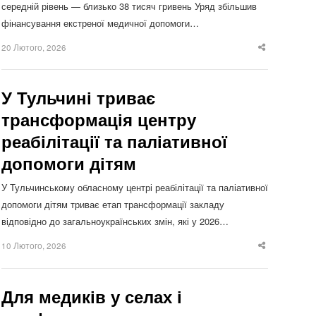
середній рівень — близько 38 тисяч гривень Уряд збільшив
фінансування екстреної медичної допомоги…
20 Лютого, 2026
Share
this
post
У Тульчині триває
трансформація центру
реабілітації та паліативної
допомоги дітям
У Тульчинському обласному центрі реабілітації та паліативної
допомоги дітям триває етап трансформації закладу
відповідно до загальноукраїнських змін, які у 2026…
10 Лютого, 2026
Share
this
post
Для медиків у селах і