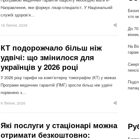
Направлення, яке формує лікар-спеціаліст. У Національній
Безоп
службі здоров’я…
хто м
16 Липня, 2026
Share
До 70
this
вінни
post
КТ подорожчало більш ніж
На Ві
гараж
удвічі: що змінилося для
Смерт
українців у 2026 році
пенсі
У 2026 році тарифи на комп’ютерну томографію (КТ) у межах
Поділ
Програми медичних гарантій (ПМГ) зросли більш ніж удвічі
палац
порівняно з…
9 Липня, 2026
Share
this
post
Які послуги у стаціонарі можна
Ру
отримати безкоштовно:
Блог