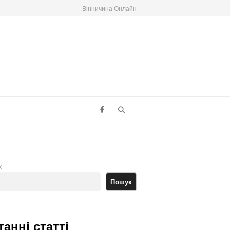
Вінничина Онлайн
Search
к
Пошук
танні статті