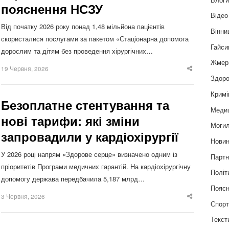
пояснення НСЗУ
Відео
Від початку 2026 року понад 1,48 мільйона пацієнтів
Вінни
скористалися послугами за пакетом «Стаціонарна допомога
Гайси
дорослим та дітям без проведення хірургічних…
Жмер
19 Червня, 2026
Share
this
Здоро
post
Кримі
Безоплатне стентування та
Меди
нові тарифи: які зміни
Могил
запровадили у кардіохірургії
Нови
У 2026 році напрям «Здорове серце» визначено одним із
Партн
пріоритетів Програми медичних гарантій. На кардіохірургічну
Політ
допомогу держава передбачила 5,187 млрд…
Пояс
3 Червня, 2026
Share
Спор
this
post
Текст