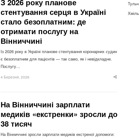
З 2026 року планове
Тульч
стентування серця в Україні
Хміль
стало безоплатним: де
отримати послугу на
Вінниччині
Із 2026 року в Україні планове стентування коронарних судин
є безоплатним для пацієнтів — так само, як і невідкладне.
Послугу…
4 Березня, 2026
Share
this
post
На Вінниччині зарплати
медиків «екстренки» зросли до
38 тисяч
На Вінниччині зросли зарплати медиків екстреної допомоги: