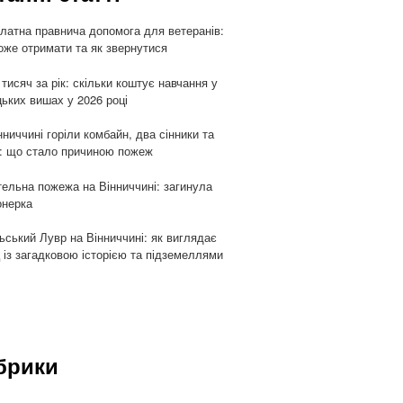
латна правнича допомога для ветеранів:
оже отримати та як звернутися
 тисяч за рік: скільки коштує навчання у
цьких вишах у 2026 році
нниччині горіли комбайн, два сінники та
: що стало причиною пожеж
ельна пожежа на Вінниччині: загинула
онерка
ьський Лувр на Вінниччині: як виглядає
 із загадковою історією та підземеллями
брики
и