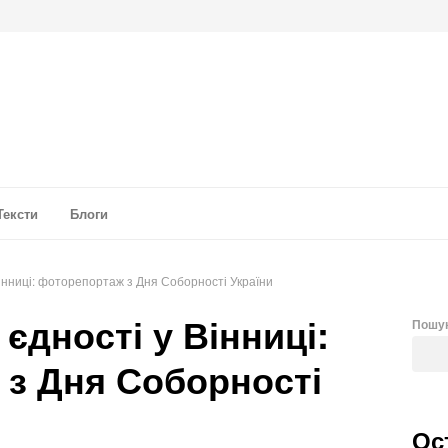
а аналітика
Тексти
Блоги
інниці: фоторепортаж з Дня Соборності України
єдності у Вінниці:
Пошу
з Дня Соборності
Ос