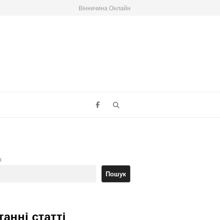
Вінничина Онлайн
Search
к
Пошук
танні статті