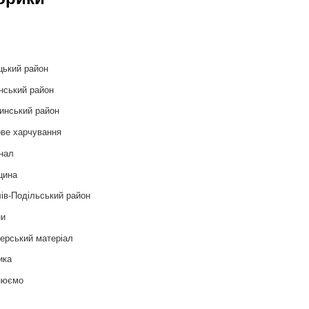
и
цький район
нський район
инський район
ве харчування
нал
цина
ів-Подільський район
ни
ерський матеріал
ика
нюємо
т