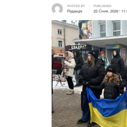
Author
POSTED BY
PUBLISHED
Редакція
22 Січня, 2026
11