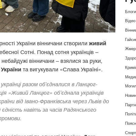
Блог
Відео
Вінни
Гайси
орності України вінничани створили
живий
Жмер
бесної Сотні. Понад сотня українців –
Здоро
а небайдужі вінничани – взялися за руки,
Кримі
та вигукували «Слава Україні».
 України
Меди
 українці разом об’єдналися в Ланцюг-
Могил
акція «Живий Ланцюг» об’єднала українців
Нови
раїни від Івано-Франківська через Львів до
Партн
и єдність навіть за часів Радянського
Політ
 промови.
Пояс
Спор