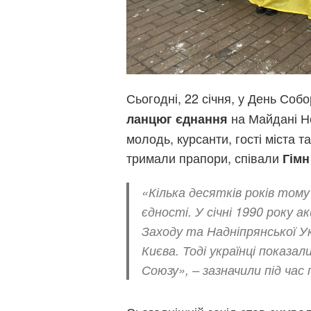
Сьогодні, 22 січня, у День Соб
на Майдані Не
ланцюг єднання
молодь, курсанти, гості міста т
тримали прапори, співали
Гімн
«Кілька десятків років тому
єдності. У січні 1990 року 
Заходу та Надніпрянської Ук
Києва. Тоді українці показал
Союзу», – зазначили під час