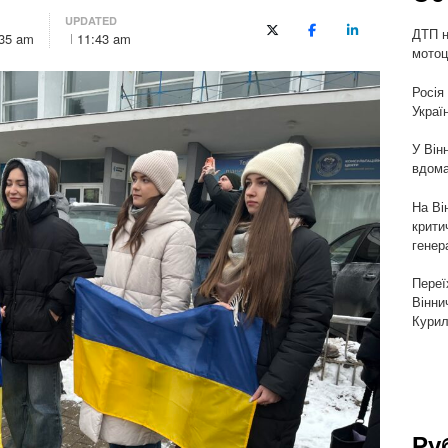
UPDATED
ДТП н
X (Twitter)
Facebook
LinkedIn
:35 am
11:43 am
мотоц
Росія
Украї
У Він
вдома
На Ві
крити
генер
Переї
Вінни
Курил
Ру