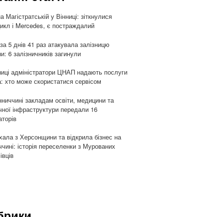
а Магістратській у Вінниці: зіткнулися
икл і Mercedes, є постраждалий
 за 5 днів 41 раз атакувала залізницю
ни: 6 залізничників загинули
ниці адміністратори ЦНАП надають послуги
: хто може скористатися сервісом
нниччині закладам освіти, медицини та
чної інфраструктури передали 16
аторів
хала з Херсонщини та відкрила бізнес на
ччині: історія переселенки з Мурованих
івців
брики