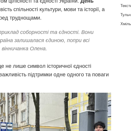
ом цілісності та єдності України.
День
Текст
сть спільності культури, мови та історії, а
Тульч
перед труднощами.
Хміль
 приклад соборності та єдності. Вони
раїна залишалася єдиною, попри всі
 вінничанка Олена.
це не лише символ історичної єдності
 важливість підтримки одне одного та поваги