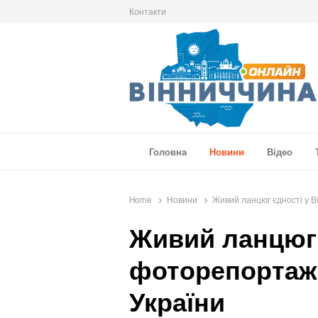
Контакти
Вінниччина Онлайн
Новини Вінниччини, громад області, події т
Головна
Новини
Відео
Home
Новини
Живий ланцюг єдності у В
Живий ланцюг 
фоторепортаж 
України