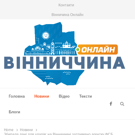
Контакти
Вінничина Онлайн
Вінниччина Онлайн
Новини Вінниччини, громад області, події та аналітика
Головна
Новини
Відео
Тексти
Searc
Блоги
Home
Новини
Збирала дані для ударів: на Вінниччині затримано агентку ФСБ