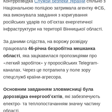
Контррозвідка
Служби безпеки України
спільно з
Національною поліцією затримала агентку ФСБ,
яка виконувала завдання з коригування
російських ударів по об’єктах енергетичної
інфраструктури на території Вінницької області.
За даними слідства, на ворожу розвідку
працювала
46-річна безробітна мешканка
, яка зацікавилася пропозиціями про
області
«легкий заробіток» у проросійських Telegram-
каналах. Через це потрапила у поле зору
спецслужб країни-агресора.
Основним завданням зловмисниці була
, які забезпечують
дорозвідка енергооб’єктів
електро- та теплопостачанням значну частину
області.