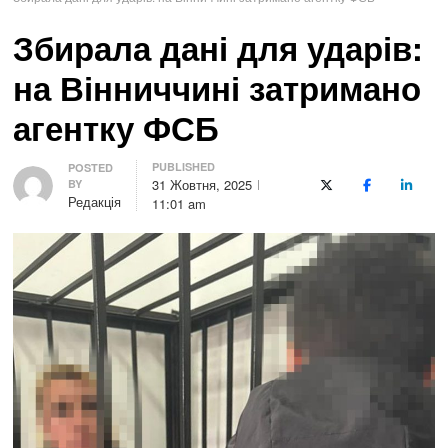
Збирала дані для ударів:
на Вінниччині затримано
агентку ФСБ
PUBLISHED
Author
POSTED
31 Жовтня, 2025
BY
X (Twitter)
Facebook
LinkedI
Редакція
11:01 am