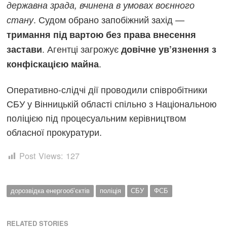
державна зрада, вчинена в умовах воєнного
. Судом обрано запобіжний захід —
стану
тримання під вартою без права внесення
. Агентці загрожує
застави
довічне ув’язнення з
.
конфіскацією майна
Оперативно-слідчі дії проводили співробітники
СБУ у Вінницькій області спільно з Національною
поліцією під процесуальним керівництвом
обласної прокуратури.
Post Views:
127
дорозвідка енергооб’єктів
поліція
СБУ
ФСБ
RELATED STORIES