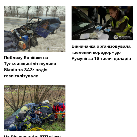
Вінничанка організовувала
«зелений коридор» до
Поблизу Копіївки на
Румунії за 16 тисяч доларів
Тульчинщині зіткнулися
Skoda та ЗАЗ: водія
госпіталізували
На Вінниччині в ДТП жінку