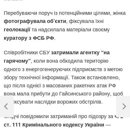
Перебуваючи поруч із потенційними цілями, жінка
, фіксувала їхні
фотографувала об’єкти
та надсилала матеріали своєму
геолокації
.
куратору з ФСБ РФ
Співробітники СБУ
затримали агентку “на
, коли вона обходила територію
гарячому”
одного з енергогенеруючих підприємств з метою
збору технічної інформації. Також встановлено,
що після однієї з масованих ракетних атак РФ
вона мала прибути до Гайсинського району, щоб
Навігація
зафіксувати наслідки ворожих обстрілів.
записів
Previous
Next
Слідчі повідомили затриманій про підозру за
Post
Post
ч. 2
—
ст. 111 Кримінального кодексу України