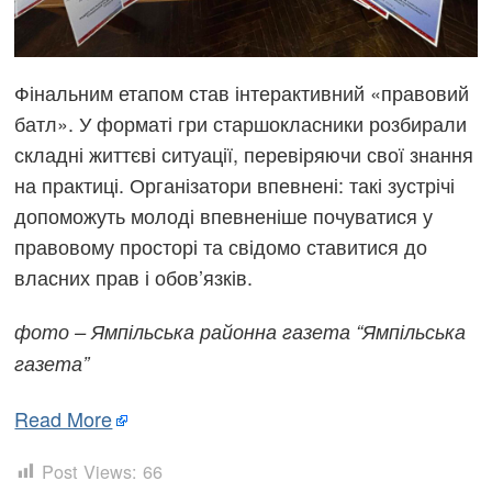
Фінальним етапом став інтерактивний «правовий
батл». У форматі гри старшокласники розбирали
складні життєві ситуації, перевіряючи свої знання
на практиці. Організатори впевнені: такі зустрічі
допоможуть молоді впевненіше почуватися у
правовому просторі та свідомо ставитися до
власних прав і обов’язків.
фото – Ямпільська районна газета “Ямпільська
газета”
Read More
Post Views:
66