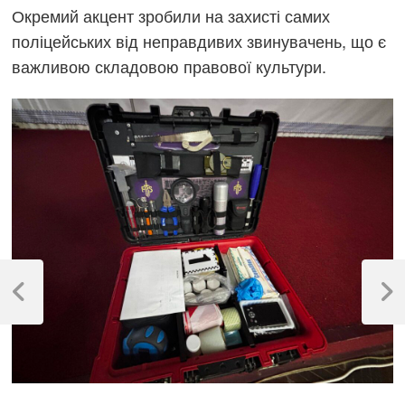
Окремий акцент зробили на захисті самих
поліцейських від неправдивих звинувачень, що є
важливою складовою правової культури.
Навігація
записів
Previous
Next
Post
Post