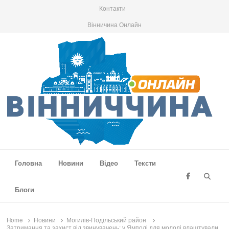
Контакти
Вінничина Онлайн
Вінниччина Онлайн
Новини Вінниччини, громад області, події та аналітика
Головна
Новини
Відео
Тексти
Searc
Блоги
Home
Новини
Могилів-Подільський район
Затримання та захист від звинувачень: у Ямполі для молоді влаштували