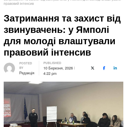
правовий інтенсив
Затримання та захист від
звинувачень: у Ямполі
для молоді влаштували
правовий інтенсив
PUBLISHED
Author
POSTED
10 Березня, 2026
BY
X (Twitter)
Facebook
LinkedI
Редакція
4:22 pm