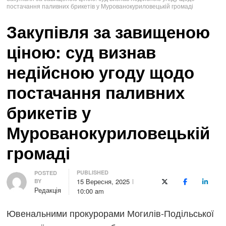
постачання паливних брикетів у Мурованокуриловецькій громаді
Закупівля за завищеною
ціною: суд визнав
недійсною угоду щодо
постачання паливних
брикетів у
Мурованокуриловецькій
громаді
PUBLISHED
Author
POSTED
15 Вересня, 2025
BY
X (Twitter)
Facebook
LinkedI
Редакція
10:00 am
Ювенальними прокурорами Могилів-Подільської