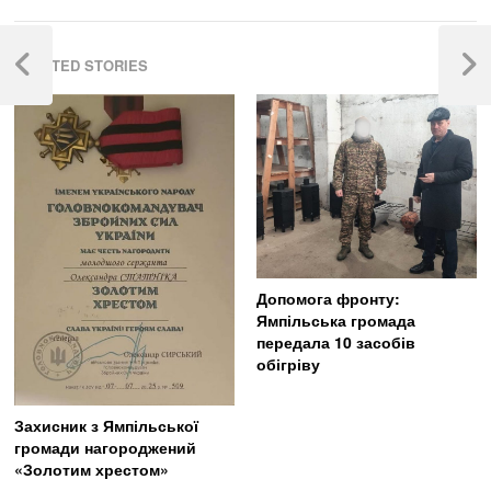
Навігація
RELATED STORIES
записів
Previous
Next
Post
Post
Допомога фронту:
Ямпільська громада
передала 10 засобів
обігріву
Захисник з Ямпільської
громади нагороджений
«Золотим хрестом»