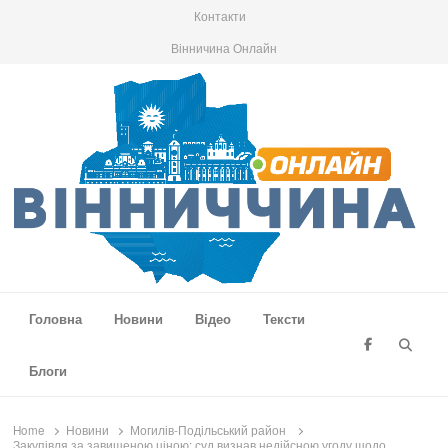
Контакти
Вінничина Онлайн
Вінниччина Онлайн
Новини Вінниччини, громад області, події та аналітика
Головна
Новини
Відео
Тексти
Searc
Блоги
Home
Новини
Могилів-Подільський район
Закупівля за завищеною ціною: суд визнав недійсною угоду щодо