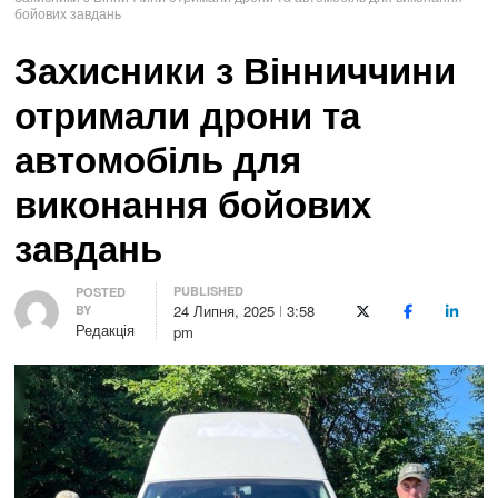
бойових завдань
Захисники з Вінниччини
отримали дрони та
автомобіль для
виконання бойових
завдань
PUBLISHED
Author
POSTED
24 Липня, 2025
3:58
BY
X (Twitter)
Facebook
LinkedI
Редакція
pm