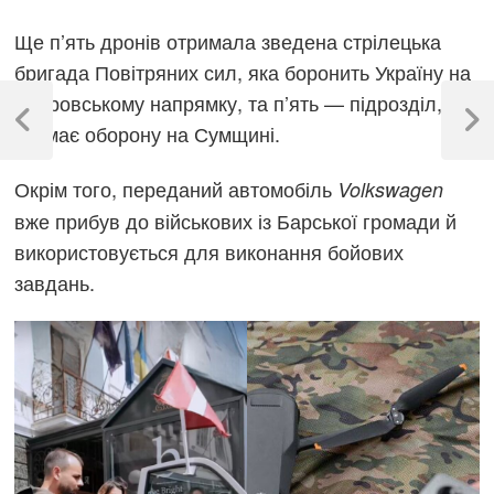
Ще п’ять дронів отримала зведена стрілецька
бригада Повітряних сил, яка боронить Україну на
Навігація
Покровському напрямку, та п’ять — підрозділ, що
записів
Previous
Next
тримає оборону на Сумщині.
Post
Post
Окрім того, переданий автомобіль
Volkswagen
вже прибув до військових із Барської громади й
використовується для виконання бойових
завдань.