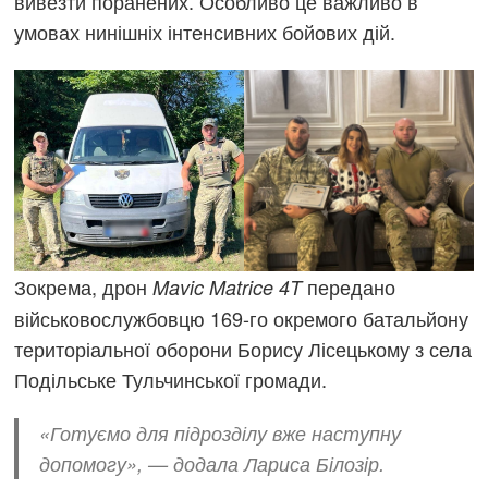
вивезти поранених. Особливо це важливо в
умовах нинішніх інтенсивних бойових дій.
Зокрема, дрон
передано
Mavic Matrice 4T
військовослужбовцю 169-го окремого батальйону
територіальної оборони Борису Лісецькому з села
Подільське Тульчинської громади.
«Готуємо для підрозділу вже наступну
допомогу», — додала Лариса Білозір.