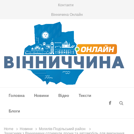
Контакти
Вінничина Онлайн
Вінниччина Онлайн
Новини Вінниччини, громад області, події та аналітика
Головна
Новини
Відео
Тексти
Searc
Блоги
Home
Новини
Могилів-Подільський район
Захисники з Вінниччини отримали дрони та автомобіль для виконання