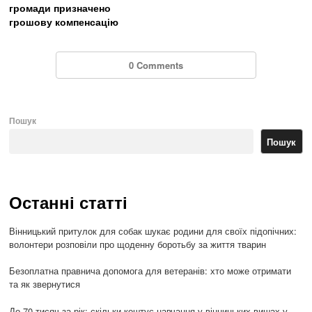
громади призначено
грошову компенсацію
0 Comments
Пошук
Пошук
Останні статті
Вінницький притулок для собак шукає родини для своїх підопічних:
волонтери розповіли про щоденну боротьбу за життя тварин
Безоплатна правнича допомога для ветеранів: хто може отримати
та як звернутися
До 70 тисяч за рік: скільки коштує навчання у вінницьких вишах у