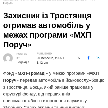
Поруч»
Захисник із Тростянця
отримав автомобіль у
межах програми «МХП
Поруч»
PUBLISHED
Author
POSTED
20 Вересня, 2025
BY
X (Twitter)
Facebook
LinkedI
Редакція
8:12 pm
Фонд
у межах програми
«МХП-Громаді»
«МХП
передав автомобіль військовослужбовцю
Поруч»
з Тростянця. Боєць, який раніше працював у
структурі фонду, від перших днів
повномасштабного вторгнення служить у
Збройних Силах України та нині виконує