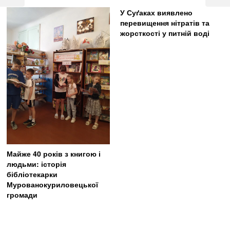
Post
Post
У Суґаках виявлено
перевищення нітратів та
жорсткості у питній воді
Майже 40 років з книгою і
людьми: історія
бібліотекарки
Мурованокуриловецької
громади