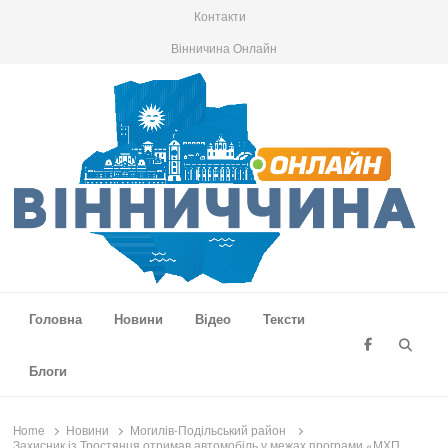
Контакти
Вінничина Онлайн
Вінниччина Онлайн
Новини Вінниччини, громад області, події та аналітика
Головна
Новини
Відео
Тексти
Searc
Блоги
Home
Новини
Могилів-Подільський район
Захисник із Тростянця отримав автомобіль у межах програми «МХП