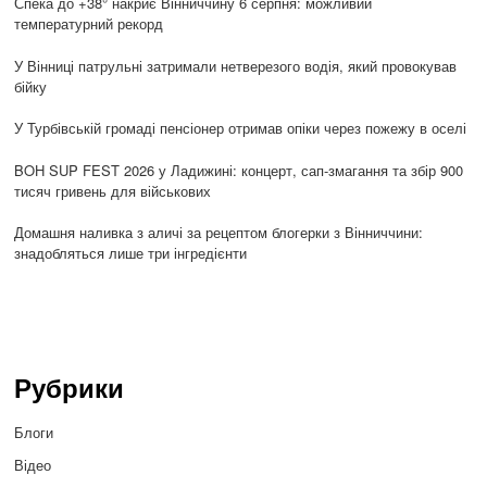
Спека до +38° накриє Вінниччину 6 серпня: можливий
температурний рекорд
У Вінниці патрульні затримали нетверезого водія, який провокував
бійку
У Турбівській громаді пенсіонер отримав опіки через пожежу в оселі
BOH SUP FEST 2026 у Ладижині: концерт, сап-змагання та збір 900
тисяч гривень для військових
Домашня наливка з аличі за рецептом блогерки з Вінниччини:
знадобляться лише три інгредієнти
Рубрики
Блоги
Відео