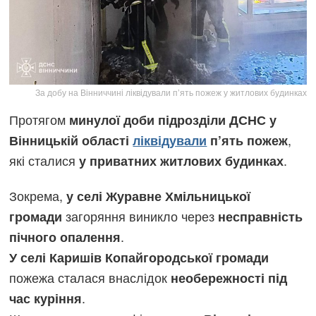
За добу на Вінниччині ліквідували п’ять пожеж у житлових будинках
Протягом
минулої доби підрозділи ДСНС у
,
Вінницькій області
ліквідували
п’ять пожеж
які сталися
.
у приватних житлових будинках
Зокрема,
у селі Журавне Хмільницької
загоряння виникло через
громади
несправність
.
пічного опалення
У селі Каришів Копайгородської громади
пожежа сталася внаслідок
необережності під
.
час куріння