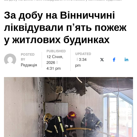
За добу на Вінниччині
ліквідували п’ять пожеж
у житлових будинках
PUBLISHED
UPDATED
Author
POSTED
12 Січня,
3:34
BY
X (Twitter)
Facebook
Linke
2026
Редакція
pm
4:31 pm