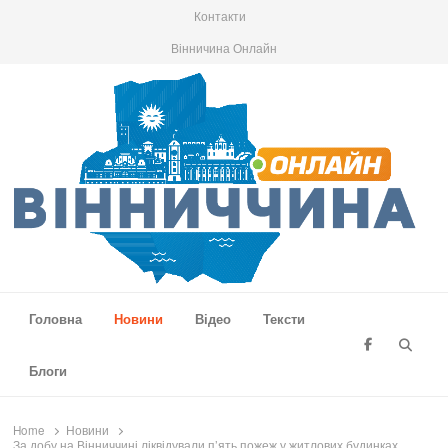
Контакти
Вінничина Онлайн
Вінниччина Онлайн
Новини Вінниччини, громад області, події та аналітика
Головна
Новини
Відео
Тексти
Searc
Блоги
Home
Новини
За добу на Вінниччині ліквідували п’ять пожеж у житлових будинках