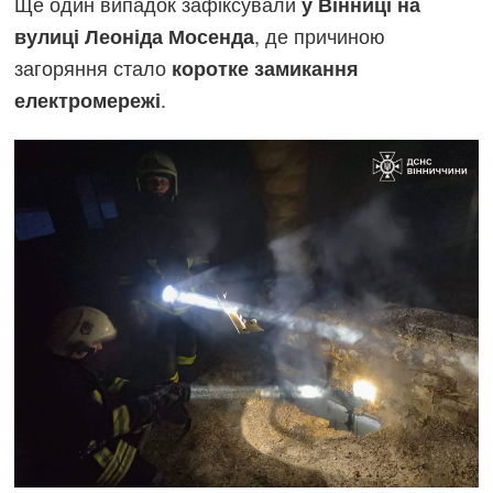
Ще один випадок зафіксували
у Вінниці на
, де причиною
вулиці Леоніда Мосенда
загоряння стало
коротке замикання
.
електромережі