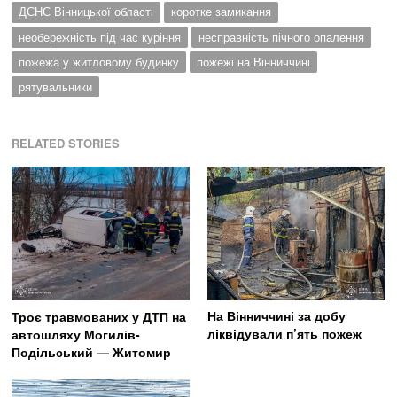
ДСНС Вінницької області
коротке замикання
необережність під час куріння
несправність пічного опалення
пожежа у житловому будинку
пожежі на Вінниччині
рятувальники
RELATED STORIES
На Вінниччині за добу
Троє травмованих у ДТП на
ліквідували п’ять пожеж
автошляху Могилів-
Подільський — Житомир