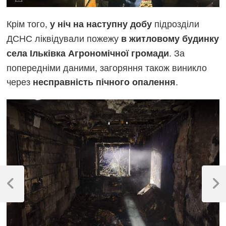
Крім того,
підрозділи
у ніч на наступну добу
ДСНС ліквідували пожежу
в житловому будинку
. За
села Ільківка Агрономічної громади
попередніми даними, загоряння також виникло
через
.
несправність пічного опалення
Навігація
записів
Previous
Next
Post
Post