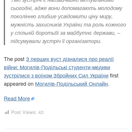
сьогодні, адже вони допомагають молодому
поколінню глибше усвідомити ціну миру,
мужність захисників України та роль кожного
у спільній боротьбі за майбутнє держави, –
підсумували зустріч її організатори.
The post
З перших вуст дізналися про реалії
війни: Могилів-Подільські студенти-медики
зустрілися з воїном Збройних Сил України
first
appeared on
Могилів-Подільський Онлайн
.
Read More
Post Views:
43