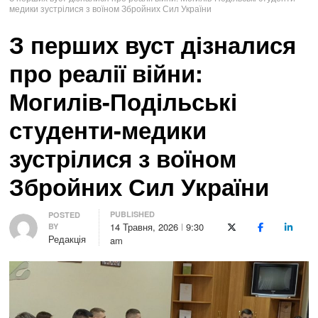
медики зустрілися з воїном Збройних Сил України
З перших вуст дізналися
про реалії війни:
Могилів-Подільські
студенти-медики
зустрілися з воїном
Збройних Сил України
PUBLISHED
Author
POSTED
14 Травня, 2026
9:30
BY
X (Twitter)
Facebook
LinkedI
Редакція
am