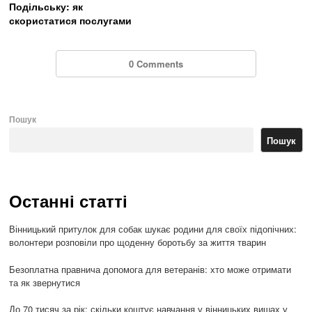
Подільську: як
скористатися послугами
0 Comments
Пошук
Пошук
Останні статті
Вінницький притулок для собак шукає родини для своїх підопічних:
волонтери розповіли про щоденну боротьбу за життя тварин
Безоплатна правнича допомога для ветеранів: хто може отримати
та як звернутися
До 70 тисяч за рік: скільки коштує навчання у вінницьких вишах у