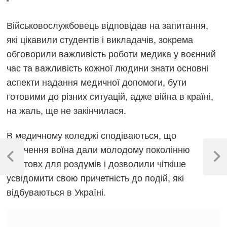
Військовослужбовець відповідав на запитання,
які цікавили студентів і викладачів, зокрема
обговорили важливість роботи медика у воєнний
час та важливість кожної людини знати основні
аспекти надання медичної допомоги, бути
готовими до різних ситуацій, адже війна в країні,
на жаль, ще не закінчилася.
В медичному коледжі сподіваються, що
Навігація
свідчення воїна дали молодому поколінню
записів
Previous
Next
поштовх для роздумів і дозволили чіткіше
Post
Post
усвідомити свою причетність до подій, які
відбуваються в Україні.