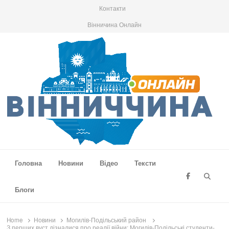
Контакти
Вінничина Онлайн
Вінниччина Онлайн
Новини Вінниччини, громад області, події та аналітика
Головна
Новини
Відео
Тексти
Searc
Блоги
Home
Новини
Могилів-Подільський район
З перших вуст дізналися про реалії війни: Могилів-Подільські студенти-