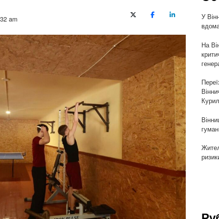
У Він
X (Twitter)
Facebook
LinkedIn
:32 am
вдома
На Ві
крити
генер
Переї
Вінни
Курил
Вінни
гуман
Жител
ризик
Ру