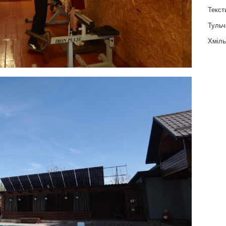
Текст
Тульч
Хміль