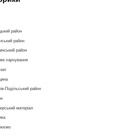
и
цький район
нський район
инський район
ве харчування
нал
цина
ів-Подільський район
ни
ерський матеріал
ика
нюємо
т