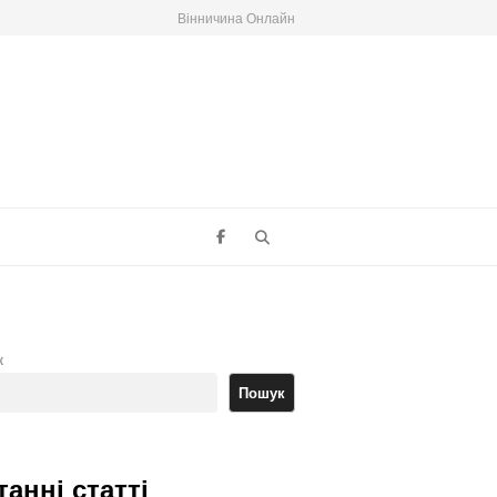
Вінничина Онлайн
Search
к
Пошук
танні статті