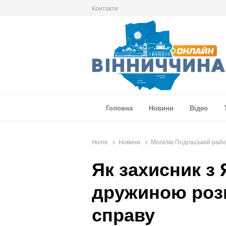
Контакти
Вінниччина Онлайн
Новини Вінниччини, громад області, події т
Головна
Новини
Відео
Home
Новини
Могилів-Подільський рай
Як захисник з
дружиною розв
справу