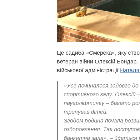
Це садиба «Смерека», яку ство
ветеран війни Олексій Бондар.
військової адміністрації
Наталя
«Усе починалося задовго до
спортивного залу. Олексій –
пауерліфтингу – багато рок
тренував дітей.
Згодом родина почала розви
оздоровлення. Так поступово 
банкетна зала», – йдеться у