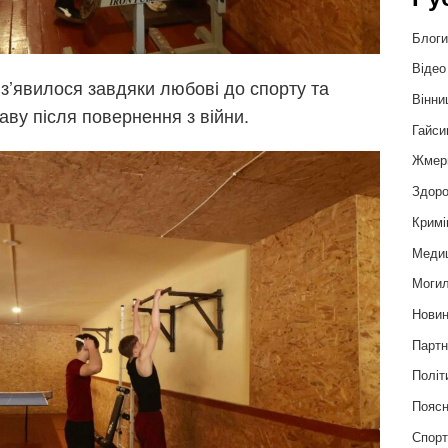
Блог
Відео
 з’явилося завдяки любові до спорту та
Вінни
ву після повернення з війни.
Гайси
Жмер
Здоро
Кримі
Меди
Могил
Нови
Партн
Політ
Пояс
Спор