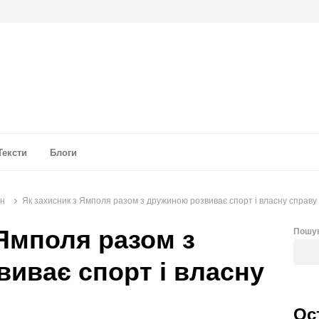
а аналітика
Тексти
Блоги
он
Як захисник з Ямполя разом з дружиною розвиває спорт і власну справу
 Ямполя разом з
Пошу
иває спорт і власну
Ос