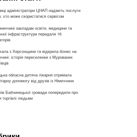
ниці адміністратори ЦНАП надають послуги
: хто може скористатися сервісом
нниччині закладам освіти, медицини та
чної інфраструктури передали 16
аторів
хала з Херсонщини та відкрила бізнес на
ччині: історія переселенки з Мурованих
івців
цька обласна дитяча лікарня отримала
ітарну допомогу від друзів із Німеччини
ів Бабчинецької громади попередили про
и торгівлі людьми
брики