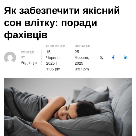
Як забезпечити якісний
сон влітку: поради
фахівців
PUBLISHED
UPDATED
15
25
Author
POSTED
Червня,
Червня,
BY
X (Twitter)
Facebook
Linke
Редакція
2025
2025
1:35 pm
8:37 pm