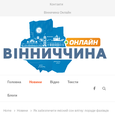
Контакти
Вінничина Онлайн
Вінниччина Онлайн
Новини Вінниччини, громад області, події та аналітика
Головна
Новини
Відео
Тексти
Searc
Блоги
Home
Новини
Як забезпечити якісний сон влітку: поради фахівців