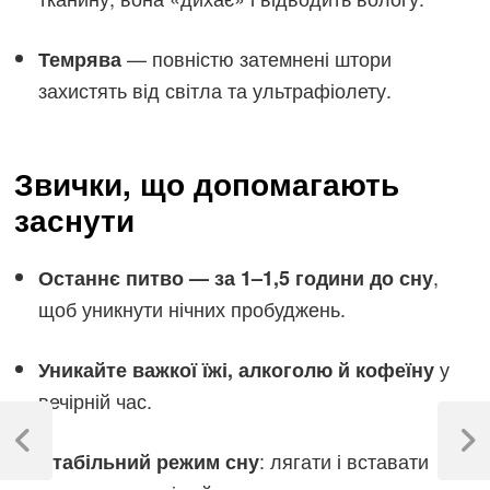
— повністю затемнені штори
Темрява
захистять від світла та ультрафіолету.
Звички, що допомагають
заснути
,
Останнє питво — за 1–1,5 години до сну
щоб уникнути нічних пробуджень.
у
Уникайте важкої їжі, алкоголю й кофеїну
вечірній час.
Навігація
записів
Previous
Next
: лягати і вставати
Стабільний режим сну
Post
Post