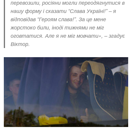
перевозили, росіяни могли переодягнутися в
нашу форму і сказати “Слава Україні!” – я
відповідав “Героям слава!”. За це мене
жорстоко били, іноді тижнями не міг
оговтатися. Але я не міг мовчати»
, – згадує
Віктор.