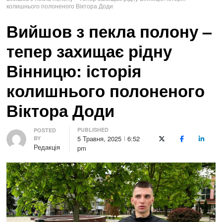
колишнього полоненого Віктора Доди
Вийшов з пекла полону –
тепер захищає рідну
Вінницю: історія
колишнього полоненого
Віктора Доди
PUBLISHED
Author
POSTED
5 Травня, 2025
6:52
BY
X (Twitter)
Facebook
LinkedI
Редакція
pm