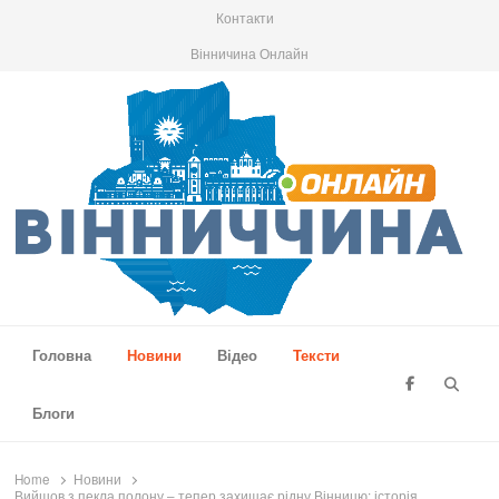
Контакти
Вінничина Онлайн
Вінниччина Онлайн
Новини Вінниччини, громад області, події та аналітика
Головна
Новини
Відео
Тексти
Searc
Блоги
Home
Новини
Вийшов з пекла полону – тепер захищає рідну Вінницю: історія