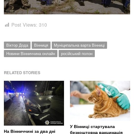
Post Views:
310
Віктор Дода
Вінниця
Муніципальна варта Вінниці
Новини Вінниччина онлайн
російський полон
RELATED STORIES
У Вінниці стартувала
На Вінниччині за два дні
безкоштовна вакцинація