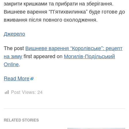
закрити кришками та прибрати на зберігання.
Вишневе варення “П’ятихвилинка” буде готове до
вживання після повного охолодження.
Джерело
The post
Вишневе варення “Королівське”: рецепт
на зиму
first appeared on
Могилів-Подільський
Online
.
Read More
Post Views:
24
RELATED STORIES