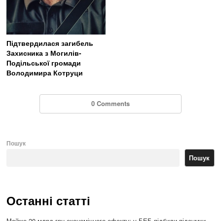
Підтвердилася загибель
Захисника з Могилів-
Подільської громади
Володимира Котруци
0 Comments
Пошук
Пошук
Останні статті
Майже 20 млрд грн економічного ефекту: у БЕБ підбили підсумки