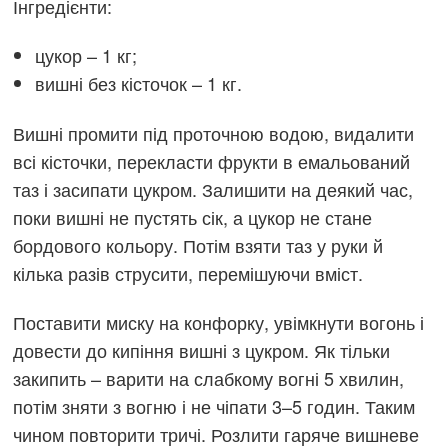
Інгредієнти:
цукор – 1 кг;
вишні без кісточок – 1 кг.
Вишні промити під проточною водою, видалити
всі кісточки, перекласти фрукти в емальований
таз і засипати цукром. Залишити на деякий час,
поки вишні не пустять сік, а цукор не стане
бордового кольору. Потім взяти таз у руки й
кілька разів струсити, перемішуючи вміст.
Поставити миску на конфорку, увімкнути вогонь і
довести до кипіння вишні з цукром. Як тільки
закипить – варити на слабкому вогні 5 хвилин,
потім зняти з вогню і не чіпати 3–5 годин. Таким
чином повторити тричі. Розлити гаряче вишневе