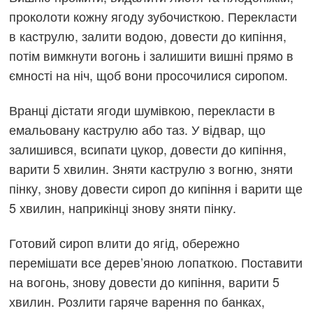
проколоти кожну ягоду зубочисткою. Перекласти
в каструлю, залити водою, довести до кипіння,
потім вимкнути вогонь і залишити вишні прямо в
ємності на ніч, щоб вони просочилися сиропом.
Вранці дістати ягоди шумівкою, перекласти в
емальовану каструлю або таз. У відвар, що
залишився, всипати цукор, довести до кипіння,
варити 5 хвилин. Зняти каструлю з вогню, зняти
пінку, знову довести сироп до кипіння і варити ще
5 хвилин, наприкінці знову зняти пінку.
Готовий сироп влити до ягід, обережно
перемішати все дерев’яною лопаткою. Поставити
на вогонь, знову довести до кипіння, варити 5
хвилин. Розлити гаряче варення по банках,