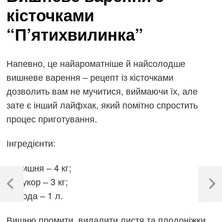
кісточками
“П’ятихвилинка”
Напевно, це найароматніше й найсолодше
вишневе варення – рецепт із кісточками
дозволить вам не мучитися, виймаючи їх, але
зате є інший лайфхак, який помітно спростить
процес приготування.
Інгредієнти:
вишня – 4 кг;
Навігація
цукор – 3 кг;
записів
Previous
Next
вода – 1 л.
Post
Post
Вишню промити, видалити листя та плодоніжки,