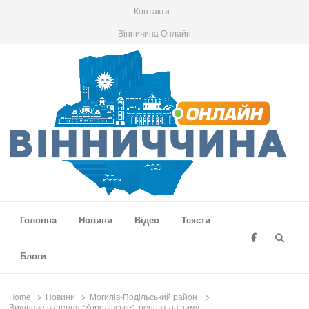
Контакти
Вінничина Онлайн
Вінниччина Онлайн
Новини Вінниччини, громад області, події та аналітика
Головна
Новини
Відео
Тексти
Searc
Блоги
Home
Новини
Могилів-Подільський район
Вишневе варення “Королівське”: рецепт на зиму