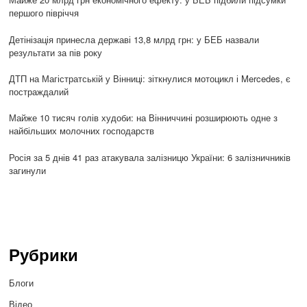
першого півріччя
Детінізація принесла державі 13,8 млрд грн: у БЕБ назвали
результати за пів року
ДТП на Магістратській у Вінниці: зіткнулися мотоцикл і Mercedes, є
постраждалий
Майже 10 тисяч голів худоби: на Вінниччині розширюють одне з
найбільших молочних господарств
Росія за 5 днів 41 раз атакувала залізницю України: 6 залізничників
загинули
Рубрики
Блоги
Відео