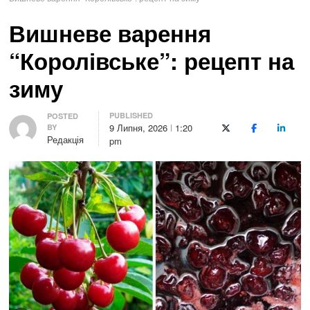
Вишневе варення
“Королівське”: рецепт на
зиму
PUBLISHED
Author
POSTED
9 Липня, 2026
1:20
BY
X (Twitter)
Facebook
LinkedI
Редакція
pm