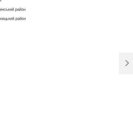
инський район
ницький район
Next
Post