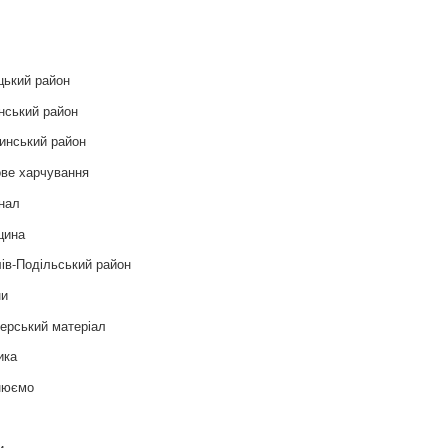
и
цький район
нський район
инський район
ве харчування
нал
цина
ів-Подільський район
ни
ерський матеріал
ика
нюємо
т
и