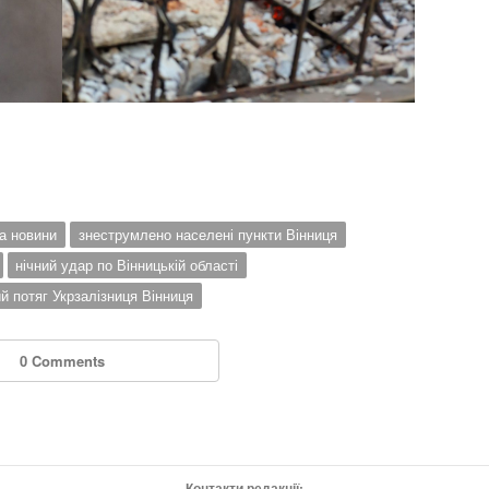
а новини
знеструмлено населені пункти Вінниця
нічний удар по Вінницькій області
й потяг Укрзалізниця Вінниця
0 Comments
Контакти редакції: