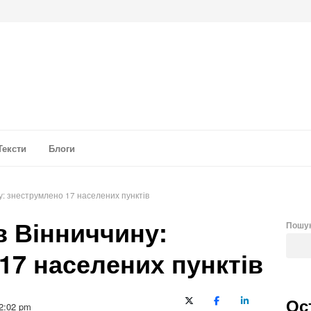
а аналітика
Тексти
Блоги
у: знеструмлено 17 населених пунктів
в Вінниччину:
Пошу
17 населених пунктів
Ос
X (Twitter)
Facebook
LinkedIn
2:02 pm