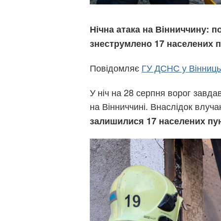
Нічна атака на Вінниччину: п
знеструмлено 17 населених п
Повідомляє
ГУ ДСНС у Вінницьк
У ніч на 28 серпня ворог завда
на Вінниччині. Внаслідок влуча
залишилися 17 населених пун