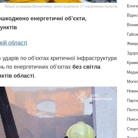
Блог
Ворог атакував Вінниччину: знеструмлено 17 населених пунктів
Відео
ошкоджено енергетичні об’єкти,
Вінни
унктів
Гайси
ій області
Жмер
Здоро
в ударів по об’єктах критичної інфраструктури
Кримі
нь по енергетичних об’єктах
без світла
Меди
.
ктів області
Могил
Нови
Партн
Політ
Пояс
Спор
Текст