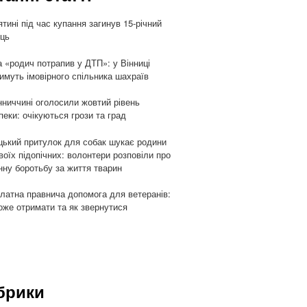
ятині під час купання загинув 15-річний
ць
 «родич потрапив у ДТП»: у Вінниці
имуть імовірного спільника шахраїв
нниччині оголосили жовтий рівень
пеки: очікуються грози та град
цький притулок для собак шукає родини
воїх підопічних: волонтери розповіли про
ну боротьбу за життя тварин
латна правнича допомога для ветеранів:
оже отримати та як звернутися
брики