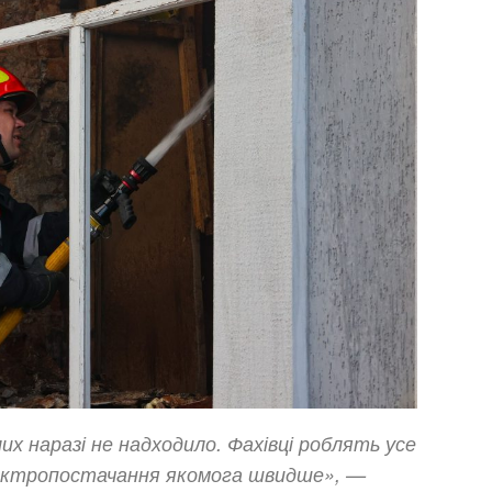
их наразі не надходило. Фахівці роблять усе
лектропостачання якомога швидше», —