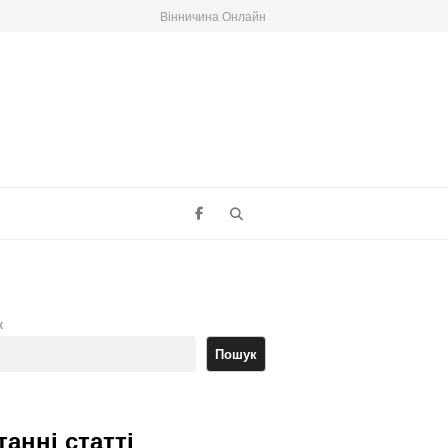
Вінничина Онлайн
Search
к
Пошук
танні статті