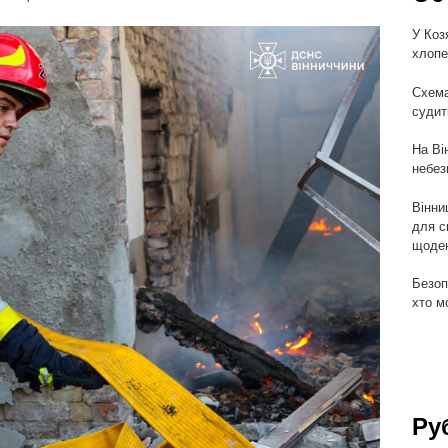
У Коз
хлопе
Схема
судит
На Ві
небез
Вінни
для с
щоден
Безоп
хто м
Ру