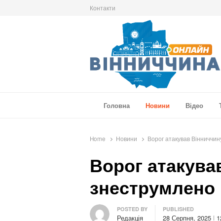
Контакти
Вінниччина Онлайн
Новини Вінниччини, громад області, події т
Головна
Новини
Відео
Home
Новини
Ворог атакував Вінниччин
Ворог атакува
знеструмлено 
Author
POSTED BY
PUBLISHED
Редакція
28 Серпня, 2025
1