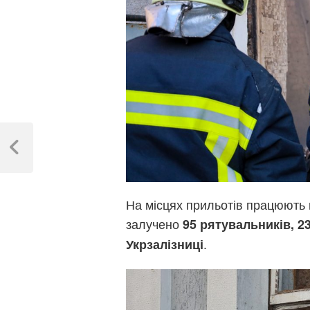
Навігація
записів
Previous
Post
На місцях прильотів працюють п
залучено
95 рятувальників, 2
.
Укрзалізниці