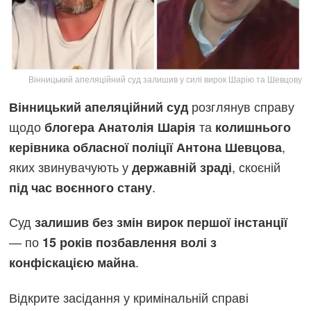
Вінницький апеляційний суд залишив у силі вирок Шарію та Шевцову
розглянув справу
Вінницький апеляційний суд
щодо
та
блогера Анатолія Шарія
колишнього
,
керівника обласної поліції Антона Шевцова
яких звинувачують у
, скоєній
державній зраді
.
під час воєнного стану
Суд
залишив без змін вирок першої інстанції
— по
15 років позбавлення волі з
.
конфіскацією майна
Відкрите засідання у кримінальній справі