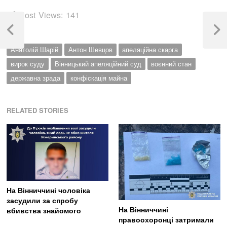
Post Views:
141
Навігація
записів
Previous
Next
Post
Post
Анатолій Шарій
Антон Шевцов
апеляційна скарга
вирок суду
Вінницький апеляційний суд
воєнний стан
державна зрада
конфіскація майна
RELATED STORIES
На Вінниччині чоловіка
засудили за спробу
На Вінниччині
вбивства знайомого
правоохоронці затримали