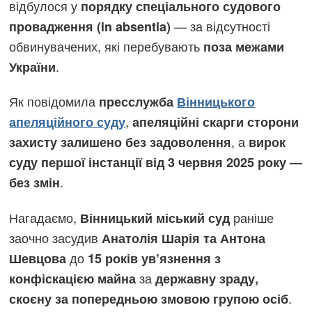
відбулося у
порядку спеціального судового
— за відсутності
провадження (in absentia)
обвинувачених, які перебувають
поза межами
.
України
Як повідомила
пресслужба
Вінницького
,
апеляційного суду
апеляційні скарги сторони
, а
захисту залишено без задоволення
вирок
суду першої інстанції від 3 червня 2025 року —
.
без змін
Нагадаємо,
раніше
Вінницький міський суд
заочно засудив
Анатолія Шарія та Антона
до
Шевцова
15 років ув’язнення з
за
конфіскацією майна
державну зраду,
.
скоєну за попередньою змовою групою осіб