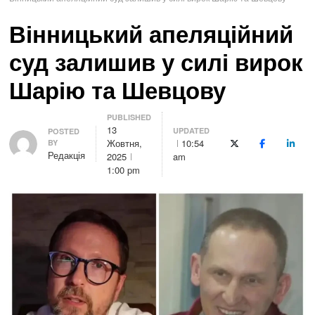
Вінницький апеляційний
суд залишив у силі вирок
Шарію та Шевцову
PUBLISHED
13
UPDATED
Author
POSTED
Жовтня,
10:54
BY
X (Twitter)
Facebook
Linke
Редакція
2025
am
1:00 pm