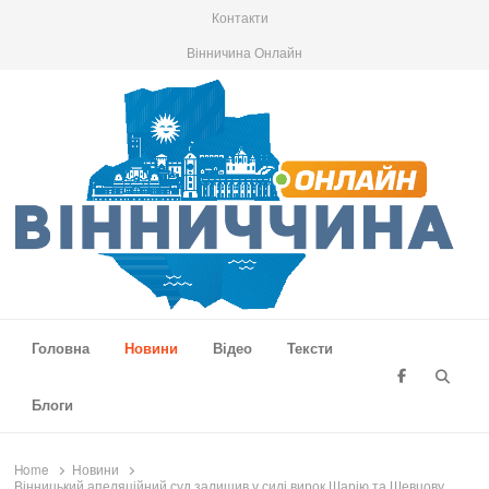
Контакти
Вінничина Онлайн
Вінниччина Онлайн
Новини Вінниччини, громад області, події та аналітика
Головна
Новини
Відео
Тексти
Searc
Блоги
Home
Новини
Вінницький апеляційний суд залишив у силі вирок Шарію та Шевцову