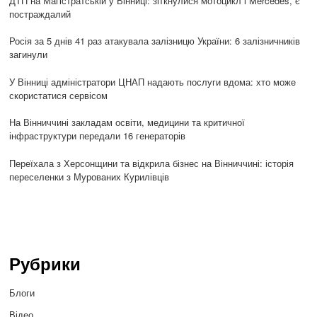
ДТП на Магістратській у Вінниці: зіткнулися мотоцикл і Mercedes, є
постраждалий
Росія за 5 днів 41 раз атакувала залізницю України: 6 залізничників
загинули
У Вінниці адміністратори ЦНАП надають послуги вдома: хто може
скористатися сервісом
На Вінниччині закладам освіти, медицини та критичної
інфраструктури передали 16 генераторів
Переїхала з Херсонщини та відкрила бізнес на Вінниччині: історія
переселенки з Мурованих Курилівців
Рубрики
Блоги
Відео