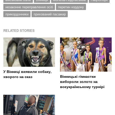
незаконне переправлення осіб
перетин кордону
прикордонники
прихований пасажир
RELATED STORIES
У Вінниці виявили собаку,
Вінницькі гімнастки
хворого на сказ
вибороли золото на
всеукраїнському турнірі