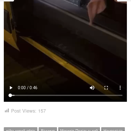
Post Views:
157
військовий облік
Вінниця
Могилів-Подільський
Нацполіція