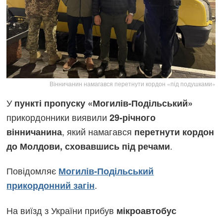
Вінничанин намагався перетнути кордон «під подушками»
У
пункті пропуску «Могилів-Подільський»
прикордонники виявили
29-річного
, який намагався
вінничанина
перетнути кордон
.
до Молдови, сховавшись під речами
Повідомляє
Могилів-Подільський
.
прикордонний загін
На виїзд з України прибув
мікроавтобус