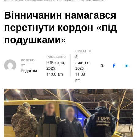
Вінничанин намагався
перетнути кордон «під
подушками»
UPDATED
8
PUBLISHED
Author
POSTED
9 Жовтня,
Жовтня,
BY
X (Twitter)
Facebook
Linke
2025
2025
Редакція
11:00 am
11:08
pm