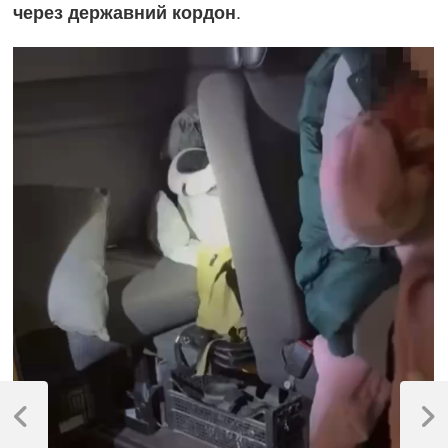
.
через державний кордон
Навігація
записів
Previous
Next
Post
Post