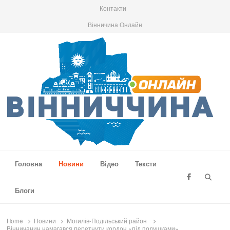
Контакти
Вінничина Онлайн
Вінниччина Онлайн
Новини Вінниччини, громад області, події та аналітика
Головна
Новини
Відео
Тексти
Searc
Блоги
Home
Новини
Могилів-Подільський район
Вінничанин намагався перетнути кордон «під подушками»