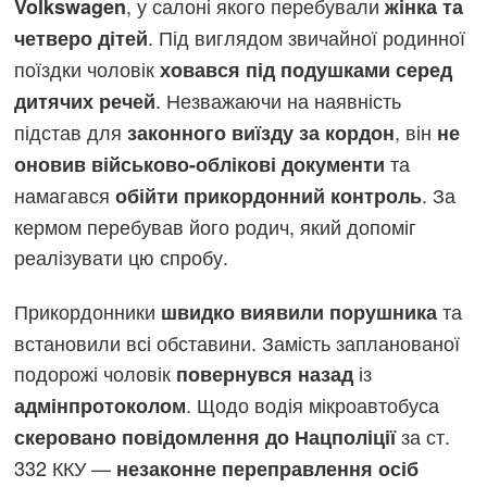
, у салоні якого перебували
Volkswagen
жінка та
. Під виглядом звичайної родинної
четверо дітей
поїздки чоловік
ховався під подушками серед
. Незважаючи на наявність
дитячих речей
підстав для
, він
законного виїзду за кордон
не
та
оновив військово-облікові документи
намагався
. За
обійти прикордонний контроль
кермом перебував його родич, який допоміг
реалізувати цю спробу.
Прикордонники
та
швидко виявили порушника
встановили всі обставини. Замість запланованої
подорожі чоловік
із
повернувся назад
. Щодо водія мікроавтобуса
адмінпротоколом
за ст.
скеровано повідомлення до Нацполіції
332 ККУ —
незаконне переправлення осіб