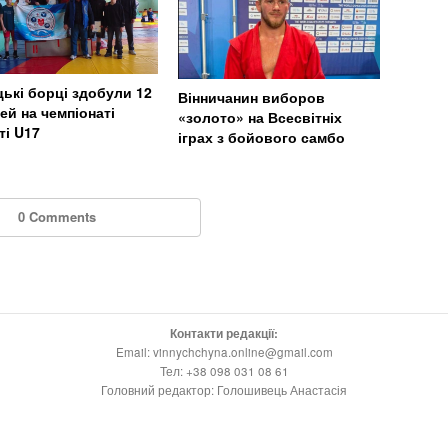
цькі борці здобули 12
Вінничанин виборов
ей на чемпіонаті
«золото» на Всесвітніх
ті U17
іграх з бойового самбо
0 Comments
Контакти редакції:
Email: vinnychchyna.online@gmail.com
Тел: +38 098 031 08 61
Головний редактор: Голошивець Анастасія