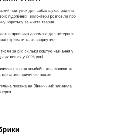
цький притулок для собак шукає родини
воїх підопічних: волонтери розповіли про
ну боротьбу за життя тварин
латна правнича допомога для ветеранів:
оже отримати та як звернутися
 тисяч за рік: скільки коштує навчання у
цьких вишах у 2026 році
нниччині горіли комбайн, два сінники та
: що стало причиною пожеж
ельна пожежа на Вінниччині: загинула
онерка
брики