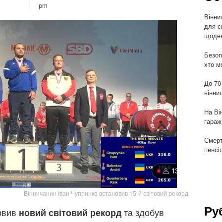
pm
Вінни
для с
щоден
Безоп
хто м
До 70
вінни
На Ві
гараж
Смерт
пенсі
Вінничанин Іван Чупринко встановив 15-й світовий рекорд
Ру
новив
та здобув
новий світовий рекорд