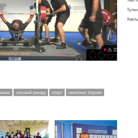
Тульч
Хміль
ринко
світовий рекорд
спорт
чемпіонат Європи