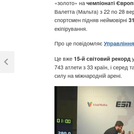
«золото» на
чемпіонаті Європ
Валетта (Мальта) з 22 по 28 вер
спортсмен підняв неймовірні
31
екіпірування.
Про це повідомляє
Управління
Навігація
Це вже
у
15-й світовий рекорд
записів
Previous
743 атлети з 33 країн, і серед 
Post
силу на міжнародній арені.