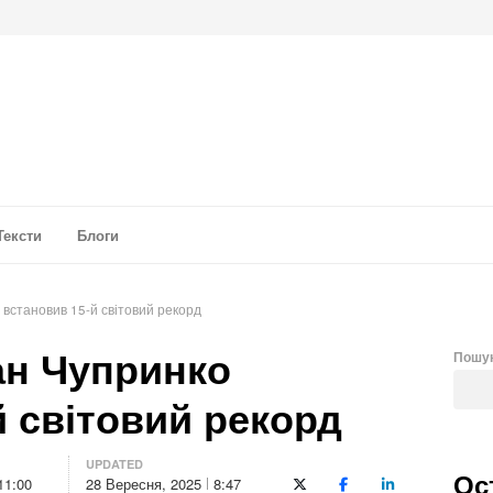
а аналітика
Тексти
Блоги
 встановив 15-й світовий рекорд
ан Чупринко
Пошу
й світовий рекорд
UPDATED
Ос
11:00
28 Вересня, 2025
8:47
X (Twitter)
Facebook
LinkedIn