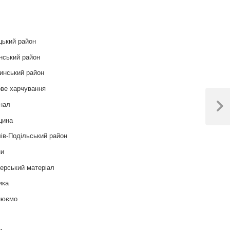
и
цький район
нський район
инський район
ве харчування
нал
Next
цина
Post
ів-Подільський район
ни
ерський матеріал
ика
нюємо
т
и