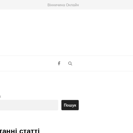
Вінничина Онлайн
Search
к
Пошук
танні статті