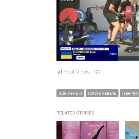
Post Views:
127
жим лежачи
золота медаль
Іван Чуп
RELATED STORIES