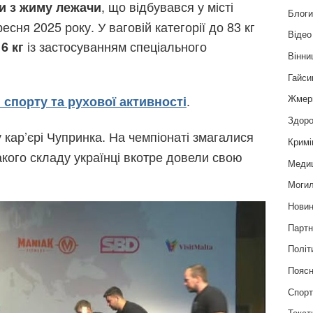
, що відбувався у місті
и з жиму лежачи
Блог
есня 2025 року. У ваговій категорії до 83 кг
Відео
із застосуванням спеціального
6 кг
Вінни
Гайси
.
Жмер
 спорту та рухової активності
Здоро
 кар’єрі Чупринка. На чемпіонаті змагалися
Кримі
такого складу українці вкотре довели свою
Меди
Могил
Нови
Партн
Політ
Пояс
Спор
Текст