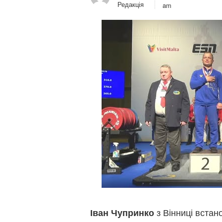
Редакція
am
з Вінниці вста
Іван Чупринко