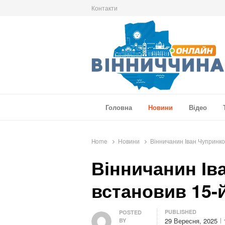
Контакти
Вінниччина Онлайн
Новини Вінниччини, громад області, події т
Головна
Новини
Відео
Home
Новини
Вінничанин Іван Чупринко
Вінничанин Ів
встановив 15-
PUBLISHED
Author
POSTED
29 Вересня, 2025
BY