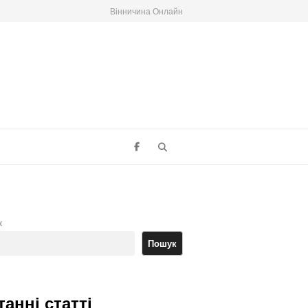
Вінничина Онлайн
Search
к
Пошук
танні статті