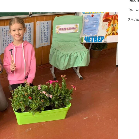
Тульч
Хміль