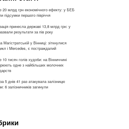
 20 млрд грн економічного ефекту: у БЕБ
ли підсумки першого півріччя
ізація принесла державі 13,8 млрд грн: у
азвали результати за пів року
а Магістратській у Вінниці: зіткнулися
икл і Mercedes, є постраждалий
 10 тисяч голів худоби: на Вінниччині
рюють одне з найбільших молочних
дарств
 за 5 днів 41 раз атакувала залізницю
ни: 6 залізничників загинули
брики