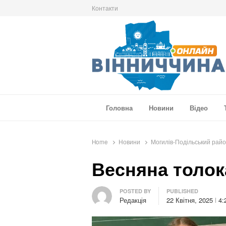
Контакти
Вінниччина Онлайн
Новини Вінниччини, громад області, події т
Головна
Новини
Відео
Home
Новини
Могилів-Подільський рай
Весняна толок
Author
POSTED BY
PUBLISHED
Редакція
22 Квітня, 2025
4: