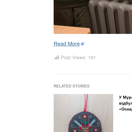
Read More
Post Views:
181
RELATED STORIES
У Мур
відбу
«Оска