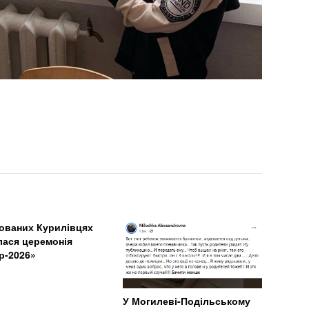
ованих Курилівцях
лася церемонія
р-2026»
У Могилеві-Подільському