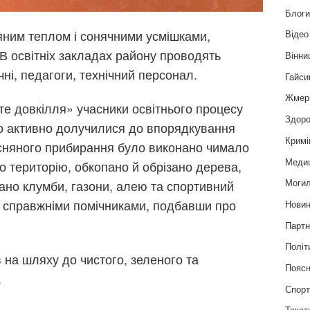
Блог
яним теплом і сонячними усмішками,
Відео
В освітніх закладах району проводять
Вінни
чні, педагоги, технічний персонал.
Гайси
Жмер
сте довкілля» учасники освітнього процесу
Здоро
о активно долучилися до впорядкування
Кримі
есняного прибирання було виконано чимало
Меди
о територію, обкопано й обрізано дерева,
Могил
но клумби, газони, алею та спортивний
и справжніми помічниками, подбавши про
Нови
Партн
Політ
в на шляху до чистого, зеленого та
Пояс
.
Спор
Текст