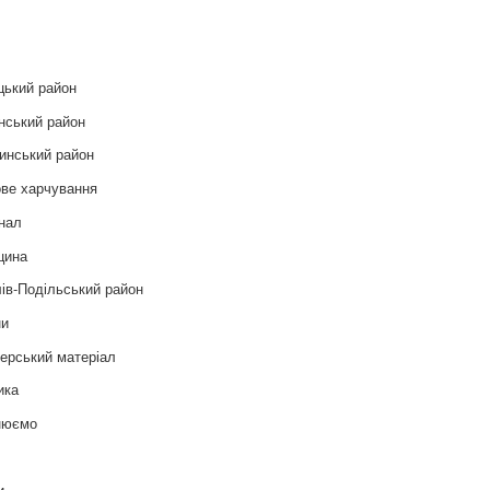
и
цький район
нський район
инський район
ве харчування
нал
цина
ів-Подільський район
ни
ерський матеріал
ика
нюємо
т
и