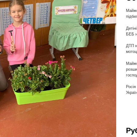
Майже
підби
Детін
БЕБ н
ДТП н
мотоц
Майже
розши
госпо
Росія
Украї
Ру