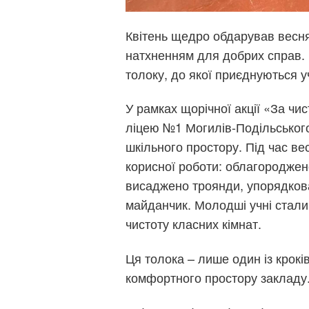
Квітень щедро обдарував весн
натхненням для добрих справ. 
толоку, до якої приєднуються у
У рамках щорічної акції «За чи
ліцею №1 Могилів-Подільськог
шкільного простору. Під час в
корисної роботи: облагороджен
висаджено троянди, упорядкова
майданчик. Молодші учні стал
чистоту класних кімнат.
Ця толока – лише один із крокі
комфортного простору закладу